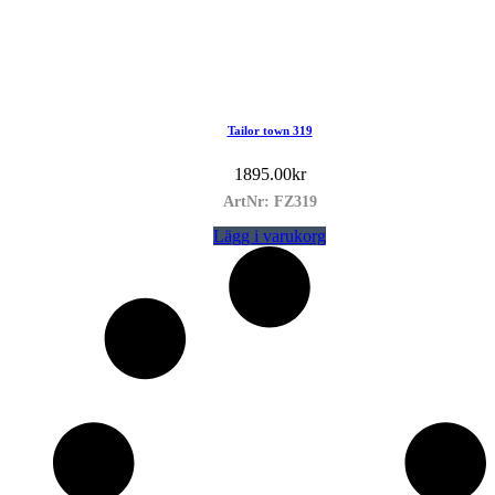
Tailor town 319
1895.00
kr
ArtNr: FZ319
Lägg i varukorg