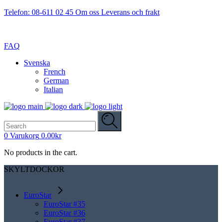
Telefon: 08-611 02 45
Om oss
Leverans och frakt
FAQ
Svenska
French
German
Italian
Search
for:
0
Varukorg
0.00
kr
No products in the cart.
SKYLTDOCKOR
EuroStar
EuroStar #35
EuroStar #36
EuroStar #37