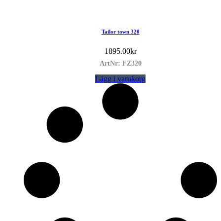
Tailor town 320
1895.00
kr
ArtNr: FZ320
Lägg i varukorg