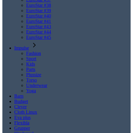
EuroStar #38
EuroStar #39
EuroStar #40
EuroStar #41
EuroStar #43
EuroStar #44
EuroStar #45
Impulse
Fashion
Sport
Kids
Parts
Plussize
Torso
Underwear
Yoga
Barn
Budget
Clever
Cloth Linux
Eva plus
Flexibla
Grupper