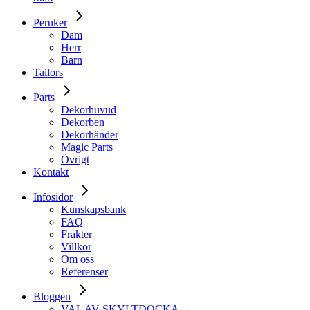
Peruker
Dam
Herr
Barn
Tailors
Parts
Dekorhuvud
Dekorben
Dekorhänder
Magic Parts
Övrigt
Kontakt
Infosidor
Kunskapsbank
FAQ
Frakter
Villkor
Om oss
Referenser
Bloggen
VAL AV SKYLTDOCKA