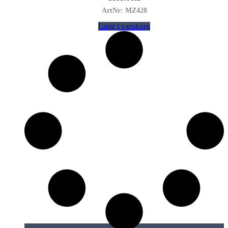
ArtNr: MZ428
Lägg i varukorg