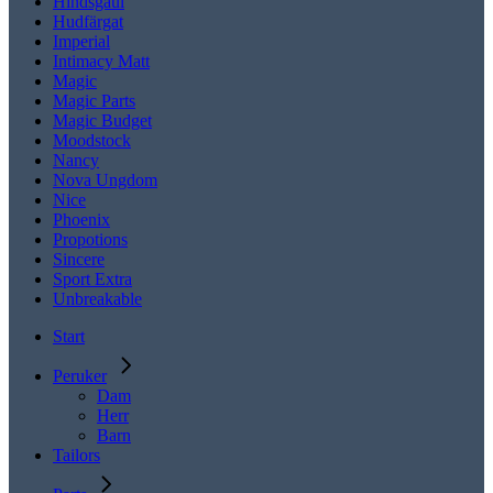
Hindsgaul
Hudfärgat
Imperial
Intimacy Matt
Magic
Magic Parts
Magic Budget
Moodstock
Nancy
Nova Ungdom
Nice
Phoenix
Propotions
Sincere
Sport Extra
Unbreakable
Start
Peruker
Dam
Herr
Barn
Tailors