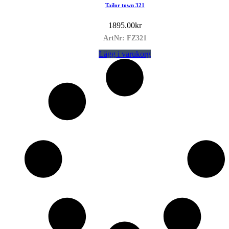
Tailor town 321
1895.00
kr
ArtNr: FZ321
Lägg i varukorg