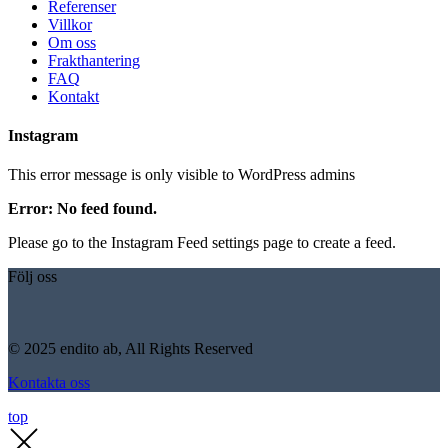
Referenser
Villkor
Om oss
Frakthantering
FAQ
Kontakt
Instagram
This error message is only visible to WordPress admins
Error: No feed found.
Please go to the Instagram Feed settings page to create a feed.
Följ oss
© 2025 endito ab, All Rights Reserved
Kontakta oss
top