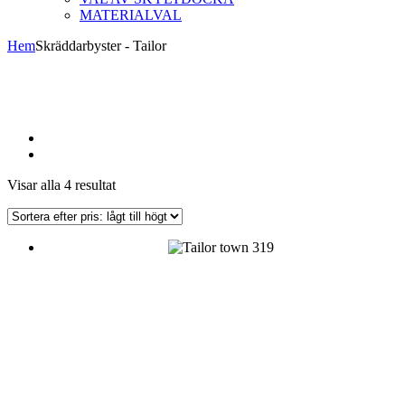
MATERIALVAL
Hem
Skräddarbyster - Tailor
Sorterade
Visar alla 4 resultat
efter
pris:
lågt
till
högt