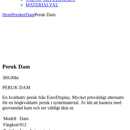
MATERIALVAL
Hem
Peruker
Dam
Peruk Dam
Peruk Dam
369.00
kr
PERUK DAM
En kvalitativ peruk från EuroDisplay. Mycket prisvänligt alternativ
för en högkvalitativ peruk i syntetmaterial. Är lätt att hantera med
grovtandad kam och ser väldigt äkta ut.
Modell
Dam
Färgkod
812