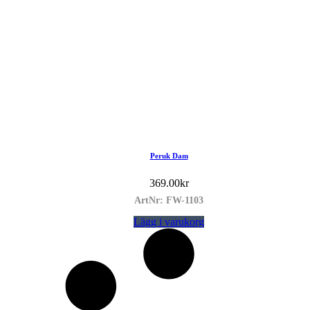
Peruk Dam
369.00
kr
ArtNr: FW-1103
Lägg i varukorg