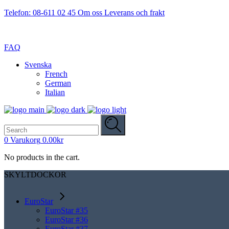
Telefon: 08-611 02 45
Om oss
Leverans och frakt
FAQ
Svenska
French
German
Italian
Search
for:
0
Varukorg
0.00
kr
No products in the cart.
SKYLTDOCKOR
EuroStar
EuroStar #35
EuroStar #36
EuroStar #37