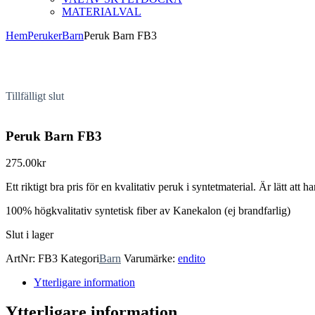
MATERIALVAL
Hem
Peruker
Barn
Peruk Barn FB3
Tillfälligt slut
Peruk Barn FB3
275.00
kr
Ett riktigt bra pris för en kvalitativ peruk i syntetmaterial. Är lätt at
100% högkvalitativ syntetisk fiber av Kanekalon (ej brandfarlig)
Slut i lager
ArtNr:
FB3
Kategori
Barn
Varumärke:
endito
Ytterligare information
Ytterligare information