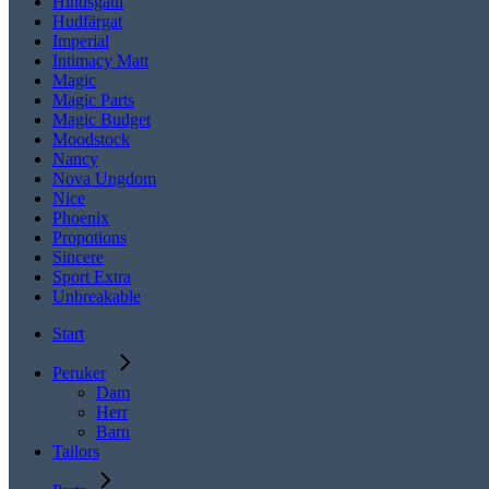
Hindsgaul
Hudfärgat
Imperial
Intimacy Matt
Magic
Magic Parts
Magic Budget
Moodstock
Nancy
Nova Ungdom
Nice
Phoenix
Propotions
Sincere
Sport Extra
Unbreakable
Start
Peruker
Dam
Herr
Barn
Tailors