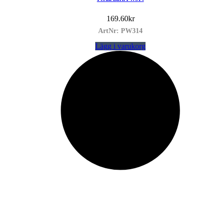
169.60
kr
ArtNr: PW314
Lägg i varukorg