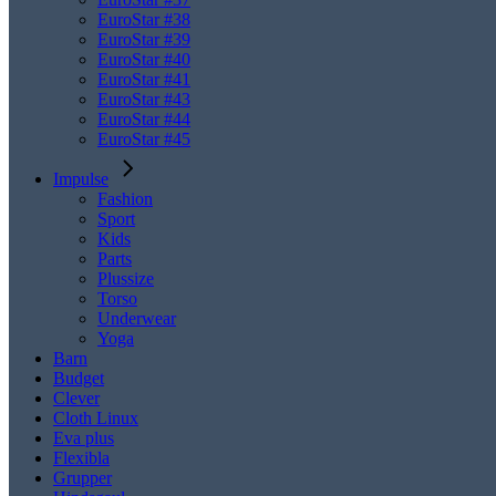
EuroStar #38
EuroStar #39
EuroStar #40
EuroStar #41
EuroStar #43
EuroStar #44
EuroStar #45
Impulse
Fashion
Sport
Kids
Parts
Plussize
Torso
Underwear
Yoga
Barn
Budget
Clever
Cloth Linux
Eva plus
Flexibla
Grupper