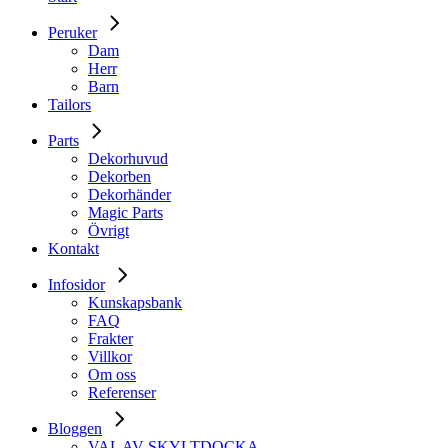
Peruker
Dam
Herr
Barn
Tailors
Parts
Dekorhuvud
Dekorben
Dekorhänder
Magic Parts
Övrigt
Kontakt
Infosidor
Kunskapsbank
FAQ
Frakter
Villkor
Om oss
Referenser
Bloggen
VAL AV SKYLTDOCKA