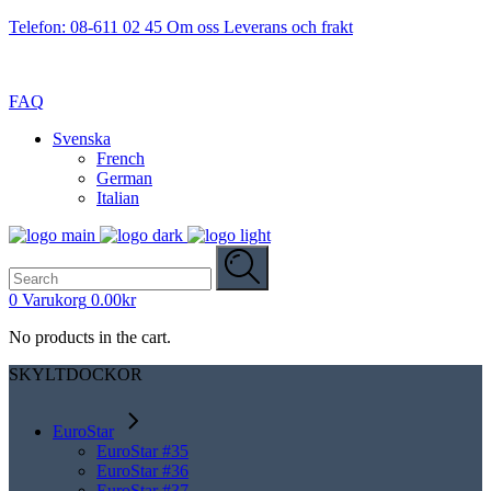
Telefon: 08-611 02 45
Om oss
Leverans och frakt
FAQ
Svenska
French
German
Italian
Search
for:
0
Varukorg
0.00
kr
No products in the cart.
SKYLTDOCKOR
EuroStar
EuroStar #35
EuroStar #36
EuroStar #37