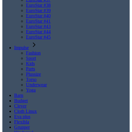
EuroStar #38
EuroStar #39
EuroStar #40
EuroStar #41
EuroStar #43
EuroStar #44
EuroStar #45
Impulse
Fashion
Sport
Kids
Parts
Plussize
Torso
Underwear
Yoga
Barn
Budget
Clever
Cloth Linux
Eva plus
Flexibla
Grupper