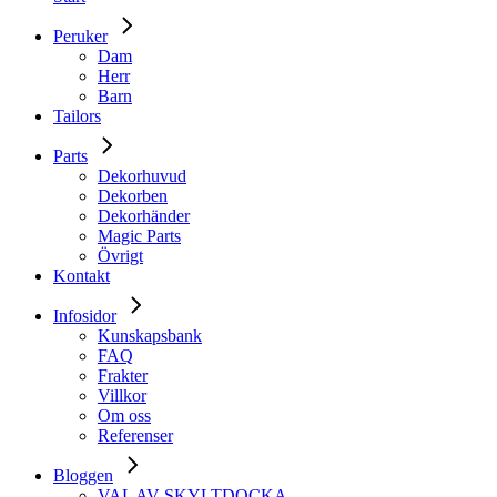
Peruker
Dam
Herr
Barn
Tailors
Parts
Dekorhuvud
Dekorben
Dekorhänder
Magic Parts
Övrigt
Kontakt
Infosidor
Kunskapsbank
FAQ
Frakter
Villkor
Om oss
Referenser
Bloggen
VAL AV SKYLTDOCKA