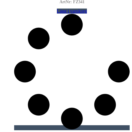
ArtNr: FZ341
Lägg i varukorg