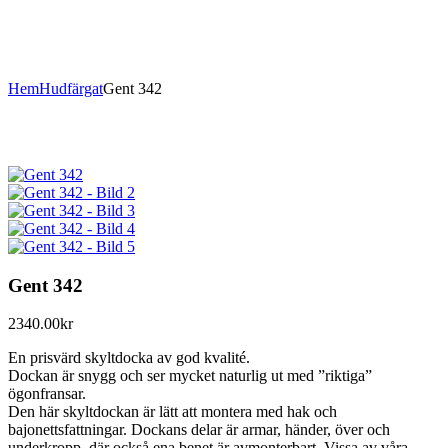
Hem
Hudfärgat
Gent 342
Gent 342
2340.00
kr
En prisvärd skyltdocka av god kvalité.
Dockan är snygg och ser mycket naturlig ut med ”riktiga”
ögonfransar.
Den här skyltdockan är lätt att montera med hak och
bajonettsfattningar. Dockans delar är armar, händer, över och
underkropp, där också ena benet är avmonterbart. Vissa av våra