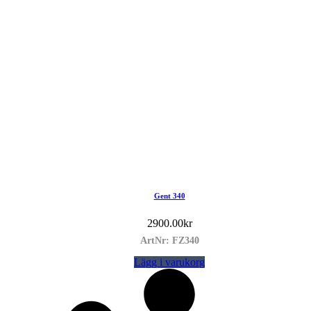
Gent 340
2900.00
kr
ArtNr: FZ340
Lägg i varukorg