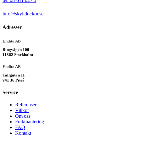
tel: 08-611 02 45
info@skyltdockor.se
Adresser
Endito AB
Ringvägen 100
11862 Stockholm
Endito AB
Tallgatan 11
941 36 Piteå
Service
Referenser
Villkor
Om oss
Frakthantering
FAQ
Kontakt