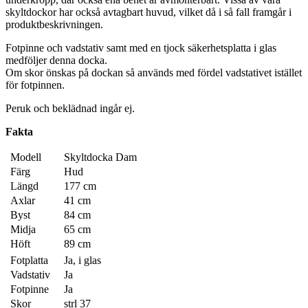
skyltdockor har också avtagbart huvud, vilket då i så fall framgår i
produktbeskrivningen.
Fotpinne och vadstativ samt med en tjock säkerhetsplatta i glas
medföljer denna docka.
Om skor önskas på dockan så används med fördel vadstativet istället
för fotpinnen.
Peruk och beklädnad ingår ej.
Fakta
Modell
Skyltdocka Dam
Färg
Hud
Längd
177 cm
Axlar
41 cm
Byst
84 cm
Midja
65 cm
Höft
89 cm
Fotplatta
Ja, i glas
Vadstativ
Ja
Fotpinne
Ja
Skor
strl 37