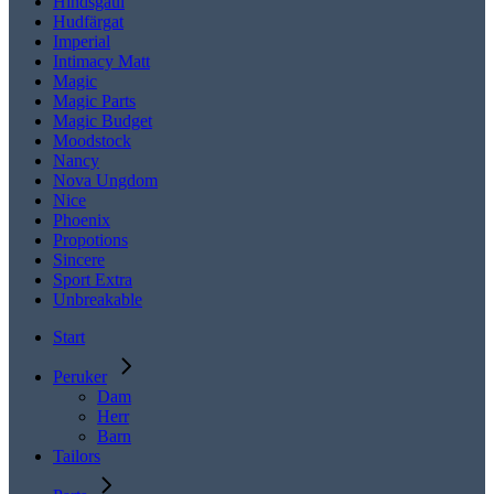
Hindsgaul
Hudfärgat
Imperial
Intimacy Matt
Magic
Magic Parts
Magic Budget
Moodstock
Nancy
Nova Ungdom
Nice
Phoenix
Propotions
Sincere
Sport Extra
Unbreakable
Start
Peruker
Dam
Herr
Barn
Tailors