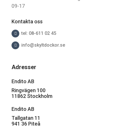
09-17
Kontakta oss
tel: 08-611 02 45
info@skyltdockor.se
Adresser
Endito AB
Ringvägen 100
11862 Stockholm
Endito AB
Tallgatan 11
941 36 Piteå