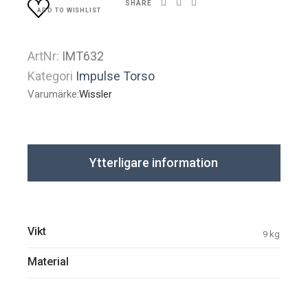
SHARE
ADD TO WISHLIST
ArtNr:
IMT632
Kategori
Impulse Torso
Varumärke:
Wissler
Ytterligare information
Vikt
9 kg
Material