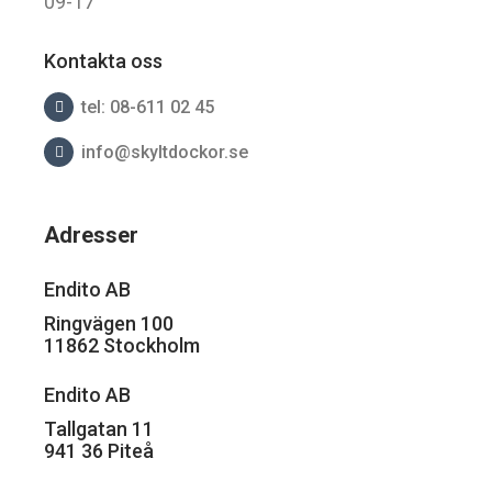
09-17
Kontakta oss
tel: 08-611 02 45
info@skyltdockor.se
Adresser
Endito AB
Ringvägen 100
11862 Stockholm
Endito AB
Tallgatan 11
941 36 Piteå