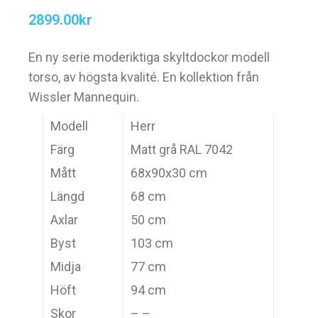
2899.00
kr
En ny serie moderiktiga skyltdockor modell
torso, av högsta kvalité. En kollektion från
Wissler Mannequin.
Modell
Herr
Färg
Matt grå RAL 7042
Mått
68x90x30 cm
Längd
68 cm
Axlar
50 cm
Byst
103 cm
Midja
77 cm
Höft
94 cm
Skor
– –