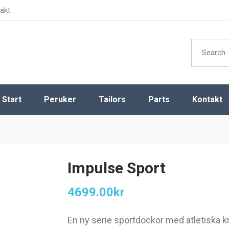
akt
Search
for:
Start
Peruker
Tailors
Parts
Kontakt
Dam
Dekorhuvud
Herr
Dekorben
Barn
Dekorhänder
Impulse Sport
Magic Parts
4699.00
kr
Övrigt
En ny serie sportdockor med atletiska kr