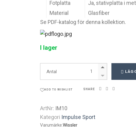
Fotplatta
Ja, stativplatta i met
Material
Glasfiber
Se PDF-katalog för denna kollektion.
I lager
Impulse Sport quantity
Antal
LÄGG
SHARE
ADD TO WISHLIST
ArtNr:
IM10
Kategori
Impulse Sport
Varumärke:
Wissler