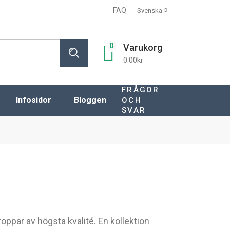
FAQ
Svenska
0
Varukorg
0.00
kr
FRÅGOR
Infosidor
Bloggen
OCH
SVAR
Kunskapsbank
VAL AV SKYLTDOCKA
FAQ
MATERIALVAL
Frakter
Villkor
Om oss
Referenser
oppar av högsta kvalité. En kollektion