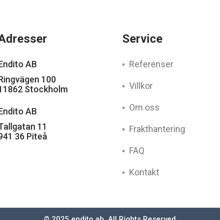
Adresser
Service
Endito AB
Referenser
Ringvägen 100
Villkor
11862 Stockholm
Om oss
Endito AB
Tallgatan 11
Frakthantering
941 36 Piteå
FAQ
Kontakt
© 2025 endito ab, All Rights Reserved