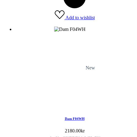
Add to wishlist
New
Dam F04WH
2180.00
kr