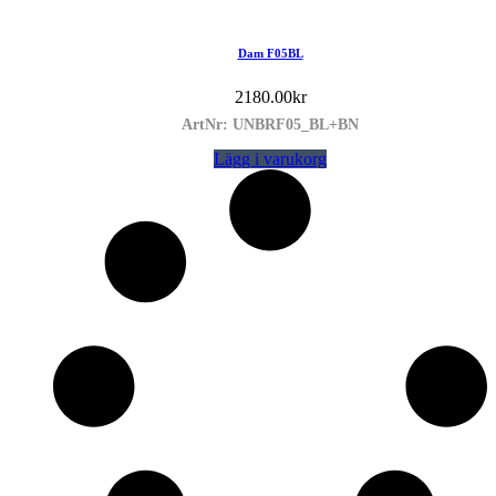
Dam F05BL
2180.00
kr
ArtNr: UNBRF05_BL+BN
Lägg i varukorg