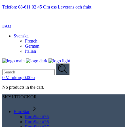
Telefon: 08-611 02 45
Om oss
Leverans och frakt
FAQ
Svenska
French
German
Italian
Search
for:
0
Varukorg
0.00
kr
No products in the cart.
SKYLTDOCKOR
EuroStar
EuroStar #35
EuroStar #36
EuroStar #37