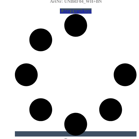
ArtNr: UNBRF04_WH+BN
Lägg i varukorg