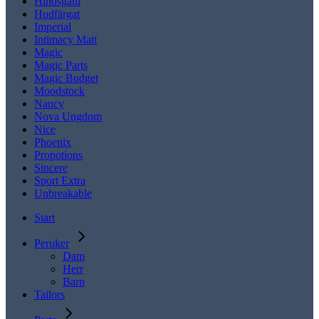
Hindsgaul
Hudfärgat
Imperial
Intimacy Matt
Magic
Magic Parts
Magic Budget
Moodstock
Nancy
Nova Ungdom
Nice
Phoenix
Propotions
Sincere
Sport Extra
Unbreakable
Start
Peruker
Dam
Herr
Barn
Tailors