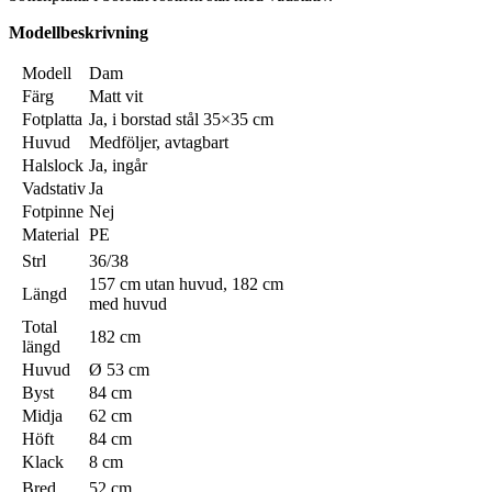
Modellbeskrivning
Modell
Dam
Färg
Matt vit
Fotplatta
Ja, i borstad stål 35×35 cm
Huvud
Medföljer, avtagbart
Halslock
Ja, ingår
Vadstativ
Ja
Fotpinne
Nej
Material
PE
Strl
36/38
157 cm utan huvud, 182 cm
Längd
med huvud
Total
182 cm
längd
Huvud
Ø 53 cm
Byst
84 cm
Midja
62 cm
Höft
84 cm
Klack
8 cm
Bred
52 cm