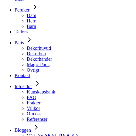
Peruker
Dam
Herr
Barn
Tailors
Parts
Dekorhuvud
Dekorben
Dekorhänder
Magic Parts
Övrigt
Kontakt
Infosidor
Kunskapsbank
FAQ
Frakter
Villkor
Om oss
Referenser
Bloggen
VAL AV SKYLTDOCKA