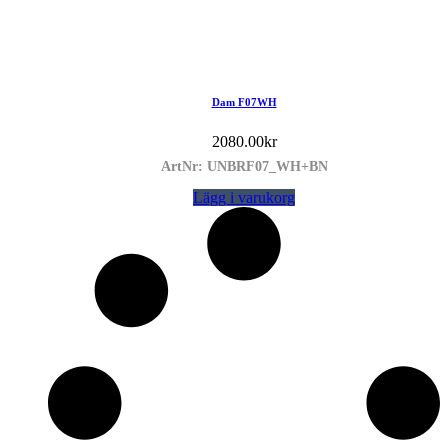
Dam F07WH
2080.00
kr
ArtNr: UNBRF07_WH+BN
Lägg i varukorg