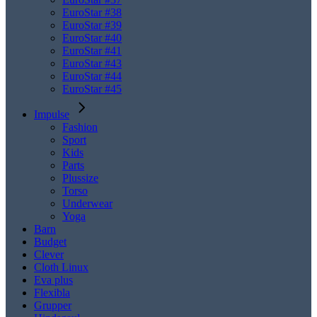
EuroStar #38
EuroStar #39
EuroStar #40
EuroStar #41
EuroStar #43
EuroStar #44
EuroStar #45
Impulse
Fashion
Sport
Kids
Parts
Plussize
Torso
Underwear
Yoga
Barn
Budget
Clever
Cloth Linux
Eva plus
Flexibla
Grupper