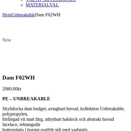
MATERIALVAL
Hem
Unbreakable
Dam F02WH
New
Dam F02WH
2080.00
kr
PE – UNBREAKABLE
Skyltdocka dam budget, avtagbart huvud, kollektion Unbreakable,
polypropylen,
förfärgad vit matt färg, utbytbart halslock och abstrakt huvud
facelace, rektangulär
bottenplatta i borstat rostfritt stål med vadstativ.