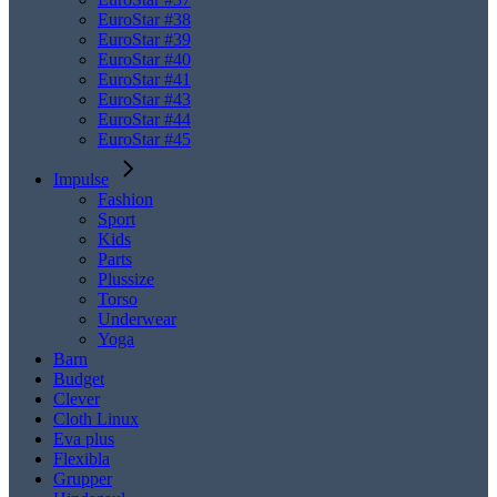
EuroStar #38
EuroStar #39
EuroStar #40
EuroStar #41
EuroStar #43
EuroStar #44
EuroStar #45
Impulse
Fashion
Sport
Kids
Parts
Plussize
Torso
Underwear
Yoga
Barn
Budget
Clever
Cloth Linux
Eva plus
Flexibla
Grupper