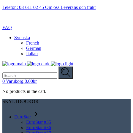
Telefon: 08-611 02 45
Om oss
Leverans och frakt
FAQ
Svenska
French
German
Italian
Search
for:
0
Varukorg
0.00
kr
No products in the cart.
SKYLTDOCKOR
EuroStar
EuroStar #35
EuroStar #36
EuroStar #37