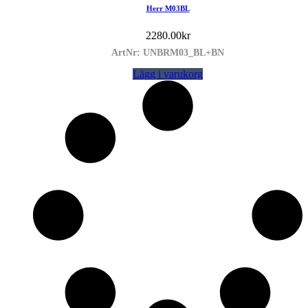
Herr M03BL
2280.00
kr
ArtNr: UNBRM03_BL+BN
Lägg i varukorg