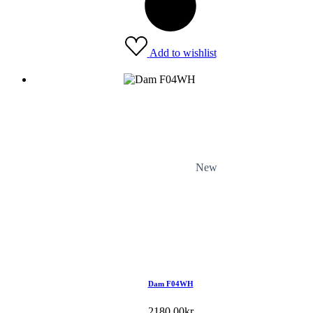
Add to wishlist
New
Dam F04WH
2180.00
kr