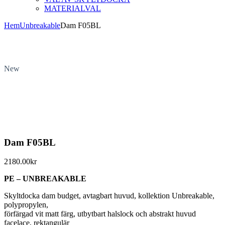
MATERIALVAL
Hem
Unbreakable
Dam F05BL
New
Dam F05BL
2180.00
kr
PE – UNBREAKABLE
Skyltdocka dam budget, avtagbart huvud, kollektion Unbreakable,
polypropylen,
förfärgad vit matt färg, utbytbart halslock och abstrakt huvud
facelace, rektangulär