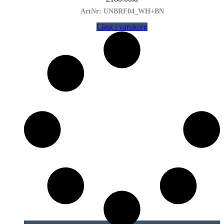
ArtNr: UNBRF04_WH+BN
Lägg i varukorg