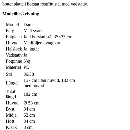
bottenplatta i borstat rostfritt stål med vadstativ.
Modellbeskrivning
Modell
Dam
Färg
Matt svart
Fotplatta
Ja, i borstad stål 35×35 cm
Huvud
Medföljer, avtagbart
Halslock
Ja, ingår
Vadstativ
Ja
Fotpinne
Nej
Material
PE
Strl
36/38
157 cm utan huvud, 182 cm
Längd
med huvud
Total
182 cm
längd
Huvud
Ø 53 cm
Byst
84 cm
Midja
62 cm
Höft
84 cm
Klack
8 cm