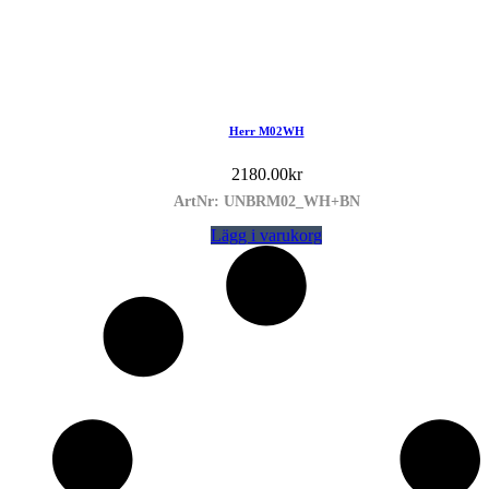
Herr M02WH
2180.00
kr
ArtNr: UNBRM02_WH+BN
Lägg i varukorg