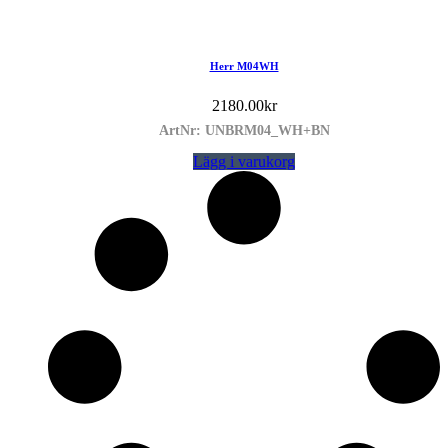
Herr M04WH
2180.00
kr
ArtNr: UNBRM04_WH+BN
Lägg i varukorg