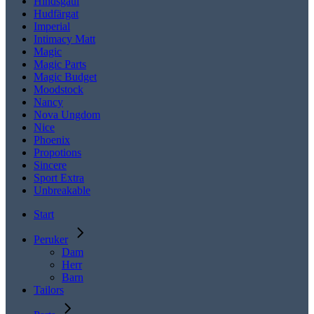
Hindsgaul
Hudfärgat
Imperial
Intimacy Matt
Magic
Magic Parts
Magic Budget
Moodstock
Nancy
Nova Ungdom
Nice
Phoenix
Propotions
Sincere
Sport Extra
Unbreakable
Start
Peruker
Dam
Herr
Barn
Tailors