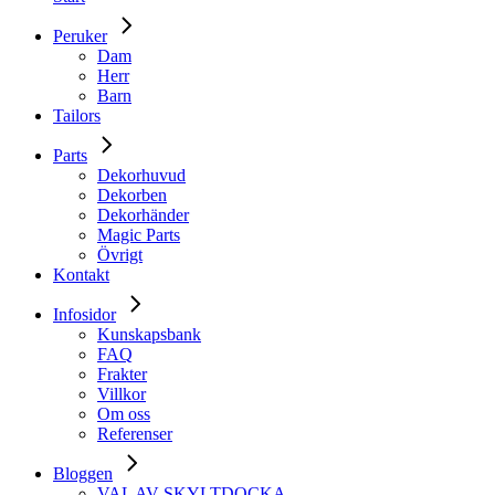
Peruker
Dam
Herr
Barn
Tailors
Parts
Dekorhuvud
Dekorben
Dekorhänder
Magic Parts
Övrigt
Kontakt
Infosidor
Kunskapsbank
FAQ
Frakter
Villkor
Om oss
Referenser
Bloggen
VAL AV SKYLTDOCKA