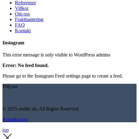
Referenser
Villkor
Om oss
Frakthantering
FAQ
Kontakt
Instagram
This error message is only visible to WordPress admins
Error: No feed found.
Please go to the Instagram Feed settings page to create a feed.
Följ oss
© 2025 endito ab, All Rights Reserved
Kontakta oss
top