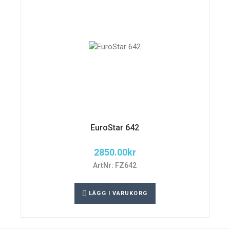
EuroStar 642
2850.00
kr
ArtNr: FZ642
LÄGG I VARUKORG