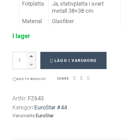
Fotplatta
Ja, stativplatta i svart
metall 38×38 cm
Material
Glasfiber
I lager
EuroStar 643 quantity
LÄGG I VARUKORG
SHARE
ADD TO WISHLIST
ArtNr:
FZ643
Kategori
EuroStar #44
Varumärke:
EuroStar