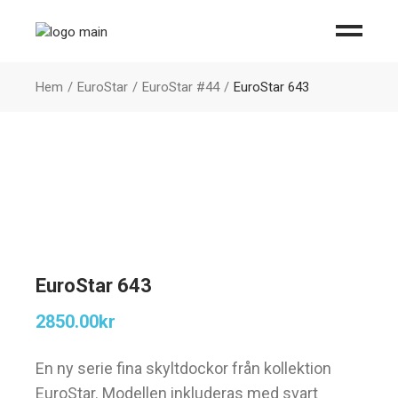
Hem
EuroStar
EuroStar #44
EuroStar 643
EuroStar 643
2850.00
kr
En ny serie fina skyltdockor från kollektion
EuroStar. Modellen inkluderas med svart