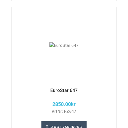
EuroStar 647
2850.00
kr
ArtNr: FZ647
LÄGG I VARUKORG