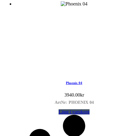
Phoenix 04
3940.00
kr
ArtNr: PHOENIX 04
Lägg i varukorg