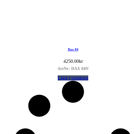
Dax 04
4250.00
kr
ArtNr: DAX 04N
Lägg i varukorg