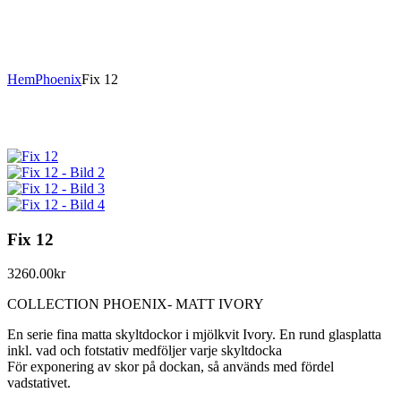
Hem
Phoenix
Fix 12
Fix 12
3260.00
kr
COLLECTION PHOENIX- MATT IVORY
En serie fina matta skyltdockor i mjölkvit Ivory. En rund glasplatta
inkl. vad och fotstativ medföljer varje skyltdocka
För exponering av skor på dockan, så används med fördel
vadstativet.