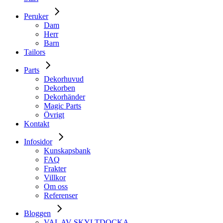
Peruker
Dam
Herr
Barn
Tailors
Parts
Dekorhuvud
Dekorben
Dekorhänder
Magic Parts
Övrigt
Kontakt
Infosidor
Kunskapsbank
FAQ
Frakter
Villkor
Om oss
Referenser
Bloggen
VAL AV SKYLTDOCKA