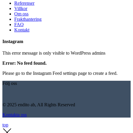
Referenser
Villkor
Om oss
Frakthantering
FAQ
Kontakt
Instagram
This error message is only visible to WordPress admins
Error: No feed found.
Please go to the Instagram Feed settings page to create a feed.
Följ oss
© 2025 endito ab, All Rights Reserved
Kontakta oss
top