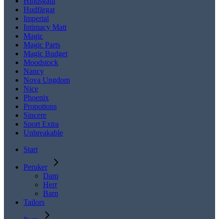
Hindsgaul
Hudfärgat
Imperial
Intimacy Matt
Magic
Magic Parts
Magic Budget
Moodstock
Nancy
Nova Ungdom
Nice
Phoenix
Propotions
Sincere
Sport Extra
Unbreakable
Start
Peruker
Dam
Herr
Barn
Tailors