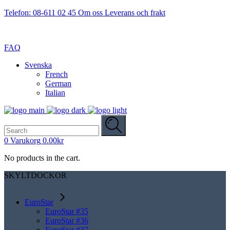
Telefon: 08-611 02 45
Om oss
Leverans och frakt
FAQ
Svenska
French
German
Italian
Search
for:
0
Varukorg
0.00
kr
No products in the cart.
SKYLTDOCKOR
EuroStar
EuroStar #35
EuroStar #36
EuroStar #37