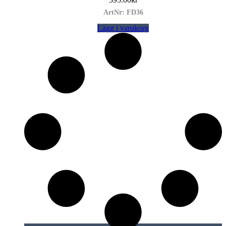
ArtNr: FD36
Lägg i varukorg