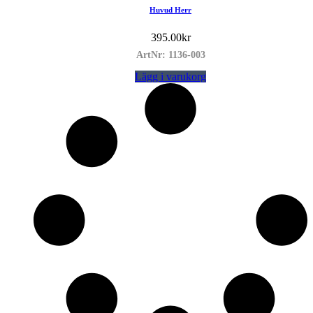
Huvud Herr
395.00
kr
ArtNr: 1136-003
Lägg i varukorg