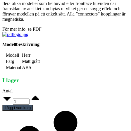
flera olika modeller som helhuvud eller frontface huvuden där
framsidan av ansiktet kan bytas ut vilket ger en snygg effekt och
förnyar modellen på ett enkelt sätt. Alla ”connectors” kopplingar är
megnetiska.
För mer info, se PDF
Modellbeskrivning
Modell
Herr
Färg
Matt grått
Material
ABS
I lager
Antal
Huvud
Herr
quantity
Lägg i varukorg