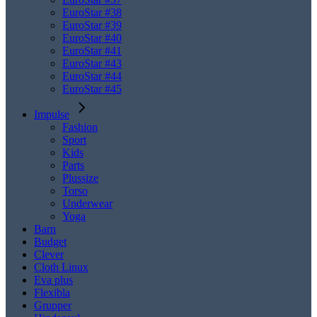
EuroStar #38
EuroStar #39
EuroStar #40
EuroStar #41
EuroStar #43
EuroStar #44
EuroStar #45
Impulse
Fashion
Sport
Kids
Parts
Plussize
Torso
Underwear
Yoga
Barn
Budget
Clever
Cloth Linux
Eva plus
Flexibla
Grupper