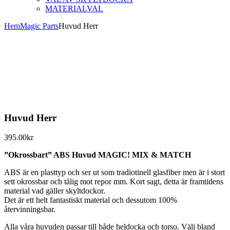
MATERIALVAL
Hem
Magic Parts
Huvud Herr
Huvud Herr
395.00
kr
”Okrossbart” ABS Huvud MAGIC! MIX & MATCH
ABS är en plasttyp och ser ut som tradiotinell glasfiber men är i stort
sett okrossbar och tålig mot repor mm. Kort sagt, detta är framtidens
material vad gäller skyltdockor.
Det är ett helt fantastiskt material och dessutom 100%
återvinningsbar.
Alla våra huvuden passar till både heldocka och torso. Välj bland