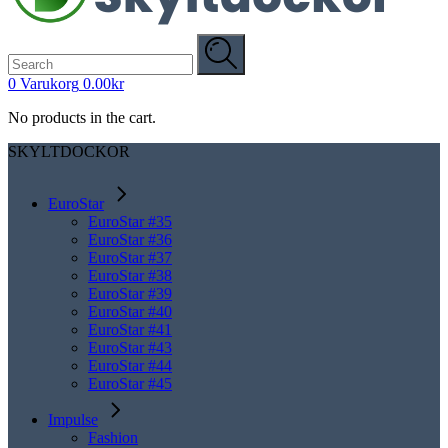
Search
for:
0
Varukorg
0.00
kr
No products in the cart.
SKYLTDOCKOR
EuroStar
EuroStar #35
EuroStar #36
EuroStar #37
EuroStar #38
EuroStar #39
EuroStar #40
EuroStar #41
EuroStar #43
EuroStar #44
EuroStar #45
Impulse
Fashion