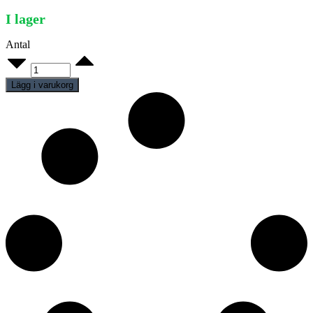
I lager
Antal
Imperial
Dam
quantity
Lägg i varukorg