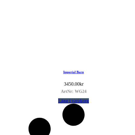
Imperial Barn
3450.00
kr
ArtNr: WG24
Lägg i varukorg