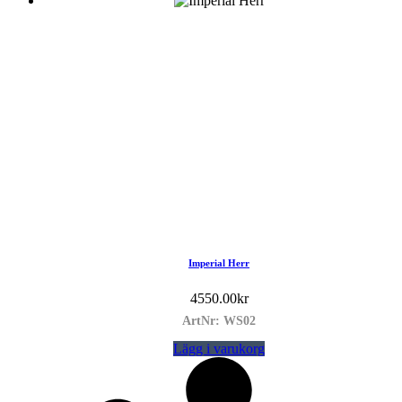
Imperial Herr
4550.00
kr
ArtNr: WS02
Lägg i varukorg