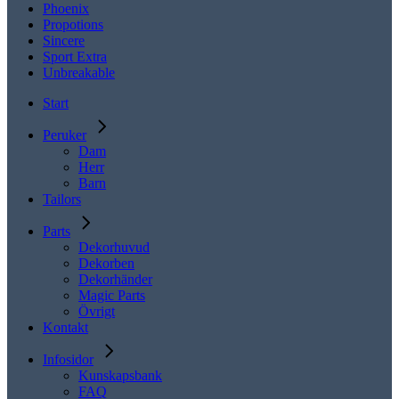
Phoenix
Propotions
Sincere
Sport Extra
Unbreakable
Start
Peruker
Dam
Herr
Barn
Tailors
Parts
Dekorhuvud
Dekorben
Dekorhänder
Magic Parts
Övrigt
Kontakt
Infosidor
Kunskapsbank
FAQ