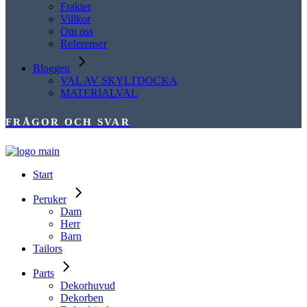
Frakter
Villkor
Om oss
Referenser
Bloggen
VAL AV SKYLTDOCKA
MATERIALVAL
FRÅGOR OCH SVAR
Start
Peruker
Dam
Herr
Barn
Tailors
Parts
Dekorhuvud
Dekorben