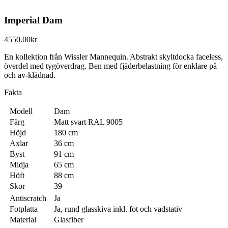
Imperial Dam
4550.00
kr
En kollektion från Wissler Mannequin. Abstrakt skyltdocka faceless,
överdel med tygöverdrag. Ben med fjäderbelastning för enklare på
och av-klädnad.
Fakta
Modell
Dam
Färg
Matt svart RAL 9005
Höjd
180 cm
Axlar
36 cm
Byst
91 cm
Midja
65 cm
Höft
88 cm
Skor
39
Antiscratch
Ja
Fotplatta
Ja, rund glasskiva inkl. fot och vadstativ
Material
Glasfiber