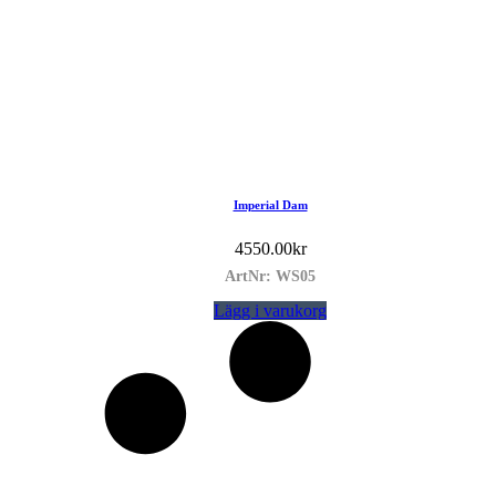
Imperial Dam
4550.00
kr
ArtNr: WS05
Lägg i varukorg