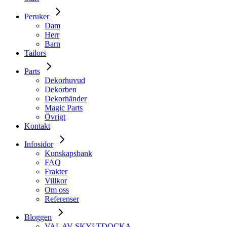
Peruker
Dam
Herr
Barn
Tailors
Parts
Dekorhuvud
Dekorben
Dekorhänder
Magic Parts
Övrigt
Kontakt
Infosidor
Kunskapsbank
FAQ
Frakter
Villkor
Om oss
Referenser
Bloggen
VAL AV SKYLTDOCKA