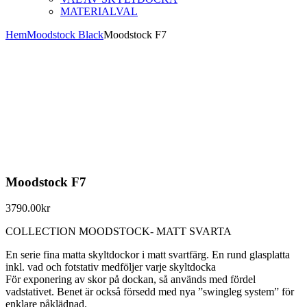
MATERIALVAL
Hem
Moodstock Black
Moodstock F7
Moodstock F7
3790.00
kr
COLLECTION MOODSTOCK- MATT SVARTA
En serie fina matta skyltdockor i matt svartfärg. En rund glasplatta
inkl. vad och fotstativ medföljer varje skyltdocka
För exponering av skor på dockan, så används med fördel
vadstativet. Benet är också försedd med nya ”swingleg system” för
enklare påklädnad.