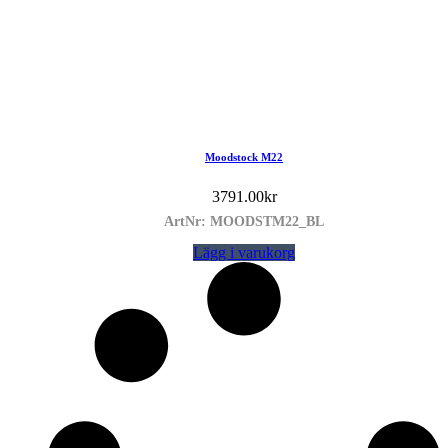
Moodstock M22
3791.00
kr
ArtNr: MOODSTM22_BL
Lägg i varukorg