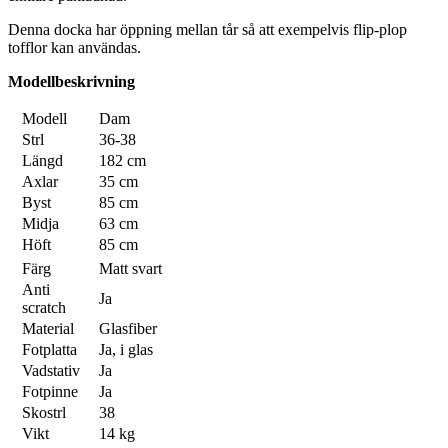
Denna docka har öppning mellan tår så att exempelvis flip-plop
tofflor kan användas.
Modellbeskrivning
Modell
Dam
Strl
36-38
Längd
182 cm
Axlar
35 cm
Byst
85 cm
Midja
63 cm
Höft
85 cm
Färg
Matt svart
Anti
Ja
scratch
Material
Glasfiber
Fotplatta
Ja, i glas
Vadstativ
Ja
Fotpinne
Ja
Skostrl
38
Vikt
14 kg