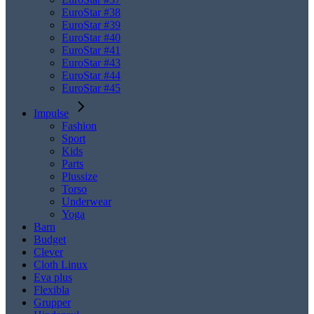
EuroStar #38
EuroStar #39
EuroStar #40
EuroStar #41
EuroStar #43
EuroStar #44
EuroStar #45
Impulse
Fashion
Sport
Kids
Parts
Plussize
Torso
Underwear
Yoga
Barn
Budget
Clever
Cloth Linux
Eva plus
Flexibla
Grupper