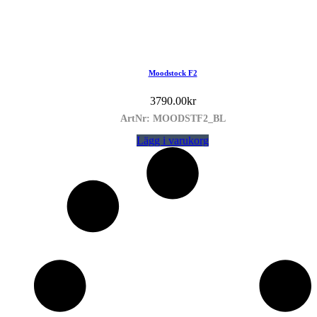
Moodstock F2
3790.00
kr
ArtNr: MOODSTF2_BL
Lägg i varukorg