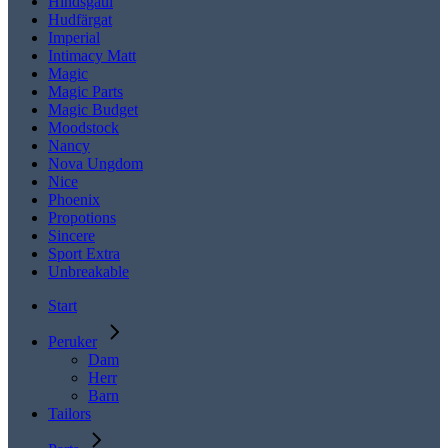
Hindsgaul
Hudfärgat
Imperial
Intimacy Matt
Magic
Magic Parts
Magic Budget
Moodstock
Nancy
Nova Ungdom
Nice
Phoenix
Propotions
Sincere
Sport Extra
Unbreakable
Start
Peruker
Dam
Herr
Barn
Tailors