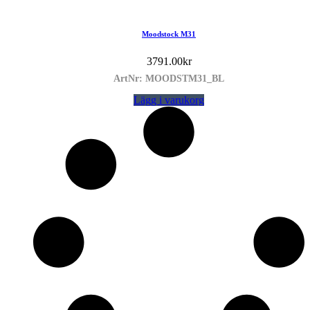
Moodstock M31
3791.00
kr
ArtNr: MOODSTM31_BL
Lägg i varukorg