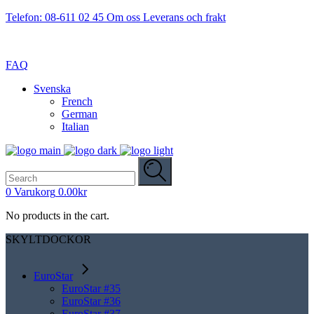
Telefon: 08-611 02 45
Om oss
Leverans och frakt
FAQ
Svenska
French
German
Italian
Search
for:
0
Varukorg
0.00
kr
No products in the cart.
SKYLTDOCKOR
EuroStar
EuroStar #35
EuroStar #36
EuroStar #37