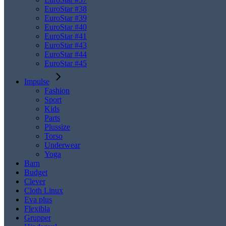
EuroStar #38
EuroStar #39
EuroStar #40
EuroStar #41
EuroStar #43
EuroStar #44
EuroStar #45
Impulse
Fashion
Sport
Kids
Parts
Plussize
Torso
Underwear
Yoga
Barn
Budget
Clever
Cloth Linux
Eva plus
Flexibla
Grupper