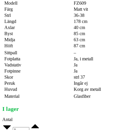
Modell
FZ609
Färg
Matt vit
Strl
36-38
Längd
178 cm
Axlar
40 cm
Byst
85 cm
Midja
63 cm
Höft
87 cm
Sittpall
–
Fotplatta
Ja, i metall
Vadstativ
Ja
Fotpinne
Ja
Skor
strl 37
Peruk
Ingår ej
Huvud
Korg av metall
Material
Glasfiber
I lager
Antal
Nancy
609