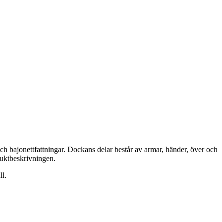
ch bajonettfattningar. Dockans delar består av armar, händer, över och
duktbeskrivningen.
ll.