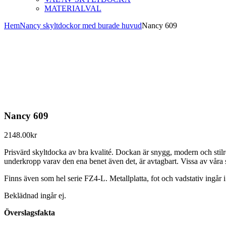
MATERIALVAL
Hem
Nancy skyltdockor med burade huvud
Nancy 609
Nancy 609
2148.00
kr
Prisvärd skyltdocka av bra kvalité. Dockan är snygg, modern och stilr
underkropp varav den ena benet även det, är avtagbart. Vissa av våra 
Finns även som hel serie FZ4-L. Metallplatta, fot och vadstativ ingår i
Beklädnad ingår ej.
Överslagsfakta