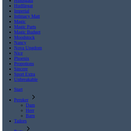
Hindsgaul
Hudfärgat
Imperial
Intimacy Matt
Magic
Magic Parts
Magic Budget
Moodstock
Nancy
Nova Ungdom
Nice
Phoenix
Propotions
Sincere
Sport Extra
Unbreakable
Start
Peruker
Dam
Herr
Barn
Tailors