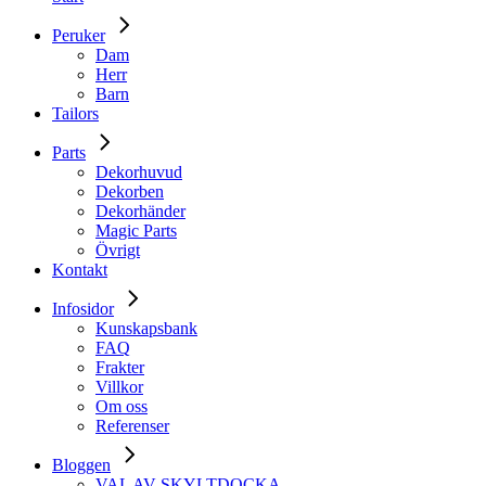
Peruker
Dam
Herr
Barn
Tailors
Parts
Dekorhuvud
Dekorben
Dekorhänder
Magic Parts
Övrigt
Kontakt
Infosidor
Kunskapsbank
FAQ
Frakter
Villkor
Om oss
Referenser
Bloggen
VAL AV SKYLTDOCKA