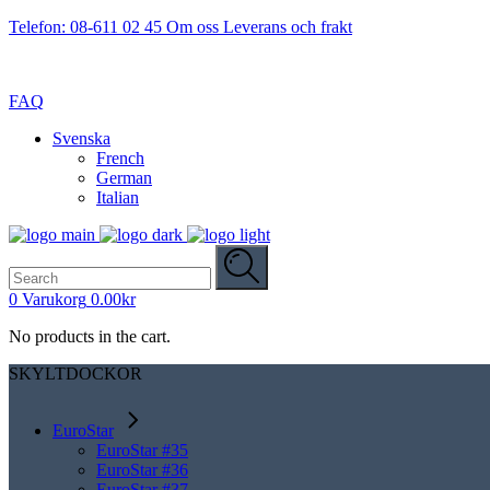
Telefon: 08-611 02 45
Om oss
Leverans och frakt
FAQ
Svenska
French
German
Italian
Search
for:
0
Varukorg
0.00
kr
No products in the cart.
SKYLTDOCKOR
EuroStar
EuroStar #35
EuroStar #36
EuroStar #37