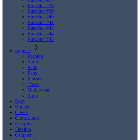
EuroStar #38
EuroStar #39
EuroStar #40
EuroStar #41
EuroStar #43
EuroStar #44
EuroStar #45
Impulse
Fashion
Sport
Kids
Parts
Plussize
Torso
Underwear
Yoga
Barn
Budget
Clever
Cloth Linux
Eva plus
Flexibla
Grupper