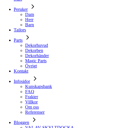
Peruker
Dam
Herr
Barn
Tailors
Parts
Dekorhuvud
Dekorben
Dekorhänder
Magic Parts
Övrigt
Kontakt
Infosidor
Kunskapsbank
FAQ
Frakter
Villkor
Om oss
Referenser
Bloggen
VAL AV SKYLTDOCKA