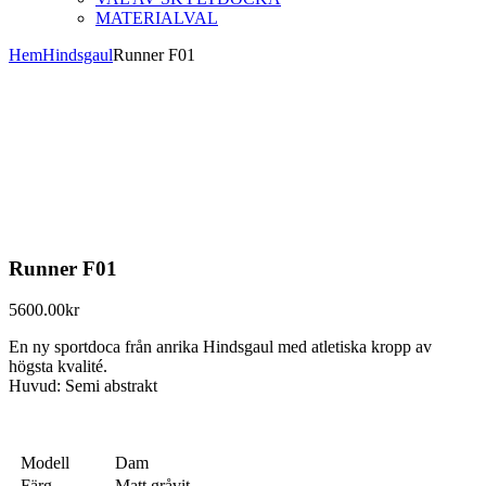
MATERIALVAL
Hem
Hindsgaul
Runner F01
Runner F01
5600.00
kr
En ny sportdoca från anrika Hindsgaul med atletiska kropp av
högsta kvalité.
Huvud: Semi abstrakt
Modell
Dam
Färg
Matt gråvit