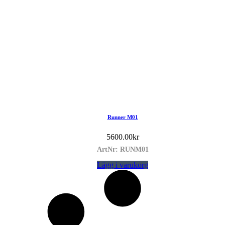
Runner M01
5600.00
kr
ArtNr: RUNM01
Lägg i varukorg