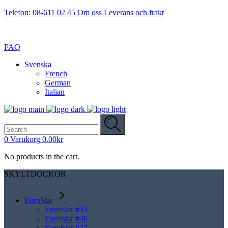
Telefon: 08-611 02 45
Om oss
Leverans och frakt
FAQ
Svenska
French
German
Italian
Search
for:
0
Varukorg
0.00
kr
No products in the cart.
SKYLTDOCKOR
EuroStar
EuroStar #35
EuroStar #36
EuroStar #37