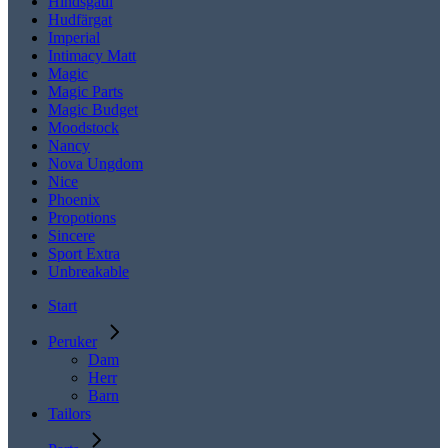
Hindsgaul
Hudfärgat
Imperial
Intimacy Matt
Magic
Magic Parts
Magic Budget
Moodstock
Nancy
Nova Ungdom
Nice
Phoenix
Propotions
Sincere
Sport Extra
Unbreakable
Start
Peruker
Dam
Herr
Barn
Tailors