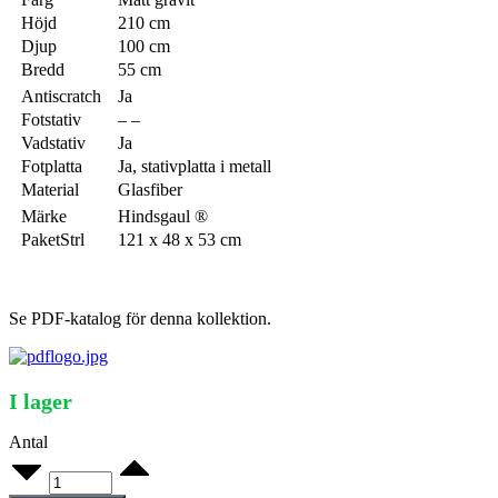
Höjd
210 cm
Djup
100 cm
Bredd
55 cm
Antiscratch
Ja
Fotstativ
– –
Vadstativ
Ja
Fotplatta
Ja, stativplatta i metall
Material
Glasfiber
Märke
Hindsgaul ®
PaketStrl
121 x 48 x 53 cm
Se PDF-katalog för denna kollektion.
I lager
Antal
Runner
F01