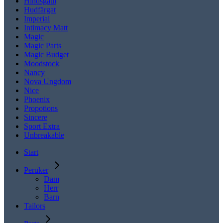
Hindsgaul
Hudfärgat
Imperial
Intimacy Matt
Magic
Magic Parts
Magic Budget
Moodstock
Nancy
Nova Ungdom
Nice
Phoenix
Propotions
Sincere
Sport Extra
Unbreakable
Start
Peruker
Dam
Herr
Barn
Tailors