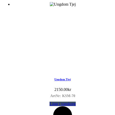
Ungdom Tjej
2150.00
kr
ArtNr: KSM-70
Lägg i varukorg