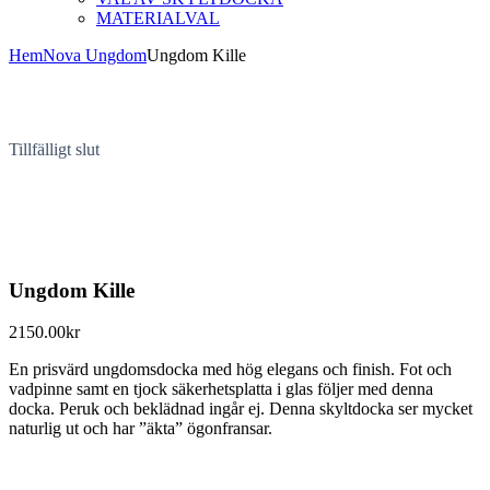
MATERIALVAL
Hem
Nova Ungdom
Ungdom Kille
Tillfälligt slut
Ungdom Kille
2150.00
kr
En prisvärd ungdomsdocka med hög elegans och finish. Fot och
vadpinne samt en tjock säkerhetsplatta i glas följer med denna
docka. Peruk och beklädnad ingår ej. Denna skyltdocka ser mycket
naturlig ut och har ”äkta” ögonfransar.