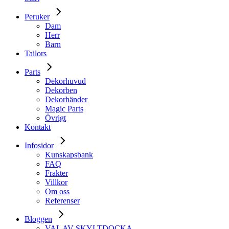
Peruker
Dam
Herr
Barn
Tailors
Parts
Dekorhuvud
Dekorben
Dekorhänder
Magic Parts
Övrigt
Kontakt
Infosidor
Kunskapsbank
FAQ
Frakter
Villkor
Om oss
Referenser
Bloggen
VAL AV SKYLTDOCKA