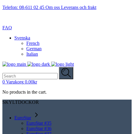
Telefon: 08-611 02 45
Om oss
Leverans och frakt
FAQ
Svenska
French
German
Italian
Search
for:
0
Varukorg
0.00
kr
No products in the cart.
SKYLTDOCKOR
EuroStar
EuroStar #35
EuroStar #36
EuroStar #37