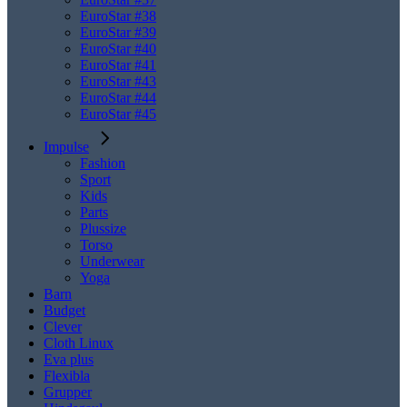
EuroStar #38
EuroStar #39
EuroStar #40
EuroStar #41
EuroStar #43
EuroStar #44
EuroStar #45
Impulse
Fashion
Sport
Kids
Parts
Plussize
Torso
Underwear
Yoga
Barn
Budget
Clever
Cloth Linux
Eva plus
Flexibla
Grupper