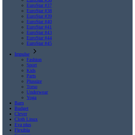
EuroStar #37
EuroStar #38
EuroStar #39
EuroStar #40
EuroStar #41
EuroStar #43
EuroStar #44
EuroStar #45
Impulse
Fashion
Sport
Kids
Parts
Plussize
Torso
Underwear
Yoga
Barn
Budget
Clever
Cloth Linux
Eva plus
Flexibla