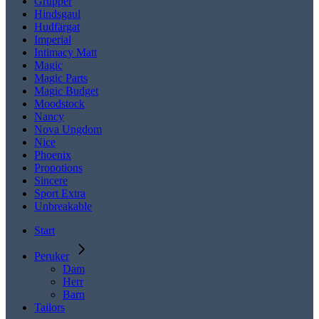
Grupper
Hindsgaul
Hudfärgat
Imperial
Intimacy Matt
Magic
Magic Parts
Magic Budget
Moodstock
Nancy
Nova Ungdom
Nice
Phoenix
Propotions
Sincere
Sport Extra
Unbreakable
Start
Peruker
Dam
Herr
Barn
Tailors