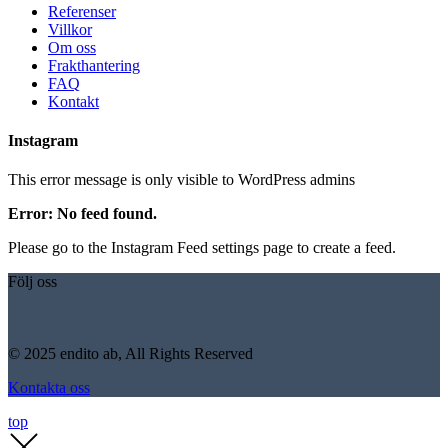
Referenser
Villkor
Om oss
Frakthantering
FAQ
Kontakt
Instagram
This error message is only visible to WordPress admins
Error: No feed found.
Please go to the Instagram Feed settings page to create a feed.
Följ oss
© 2025 endito ab, All Rights Reserved
Kontakta oss
top