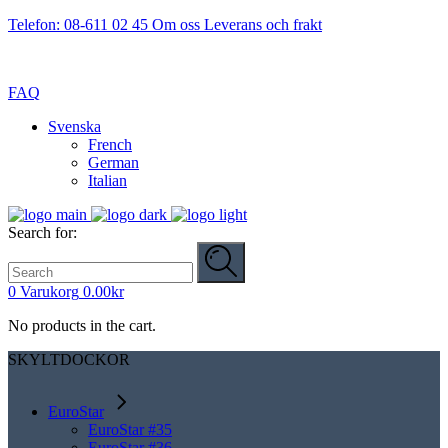
Telefon: 08-611 02 45
Om oss
Leverans och frakt
FAQ
Svenska
French
German
Italian
Search for:
0
Varukorg
0.00
kr
No products in the cart.
SKYLTDOCKOR
EuroStar
EuroStar #35
EuroStar #36