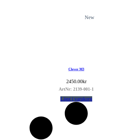
New
Clever M3
2450.00
kr
ArtNr: 2139-001-1
Lägg i varukorg