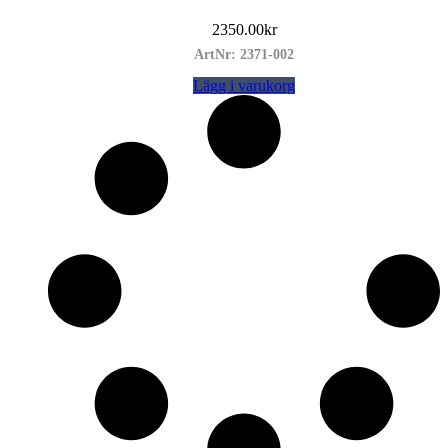
2350.00
kr
ArtNr: 2371-002
Lägg i varukorg