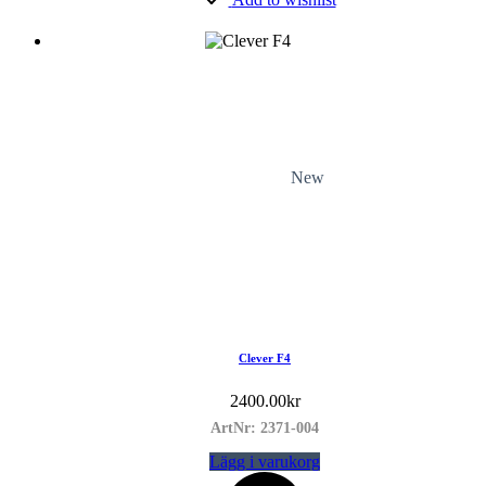
New
Clever F4
2400.00
kr
ArtNr: 2371-004
Lägg i varukorg