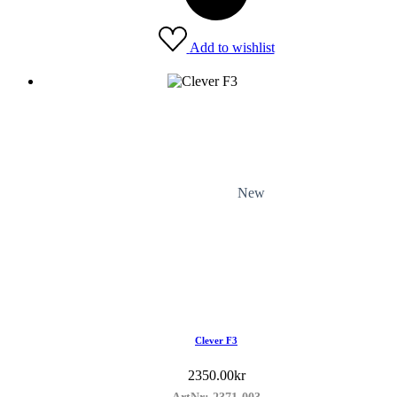
Add to wishlist
New
Clever F3
2350.00
kr