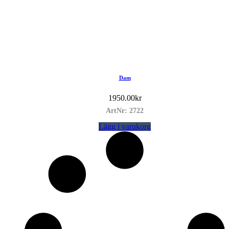
Dam
1950.00
kr
ArtNr: 2722
Lägg i varukorg