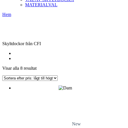
MATERIALVAL
Hem
Skyltdockor från CFI
Sorterade
Visar alla 8 resultat
efter
pris:
lågt
till
högt
New