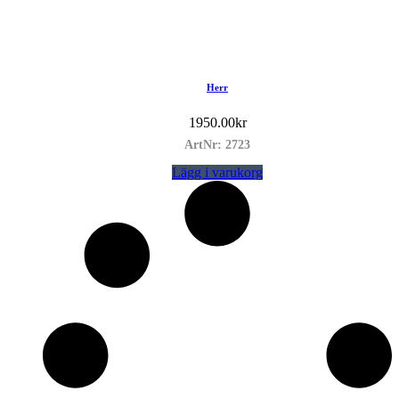
Herr
1950.00
kr
ArtNr: 2723
Lägg i varukorg