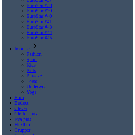
EuroStar #38
EuroStar #39
EuroStar #40
EuroStar #41
EuroStar #43
EuroStar #44
EuroStar #45
Impulse
Fashion
Sport
Kids
Parts
Plussize
Torso
Underwear
Yoga
Barn
Budget
Clever
Cloth Linux
Eva plus
Flexibla
Grupper