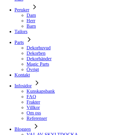
Peruker
Dam
Herr
Barn
Tailors
Parts
Dekorhuvud
Dekorben
Dekorhänder
Magic Parts
Övrigt
Kontakt
Infosidor
Kunskapsbank
FAQ
Frakter
Villkor
Om oss
Referenser
Bloggen
VAL AV SKYLTDOCKA