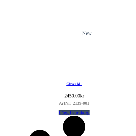
New
Clever M1
2450.00
kr
ArtNr: 2139-001
Lägg i varukorg