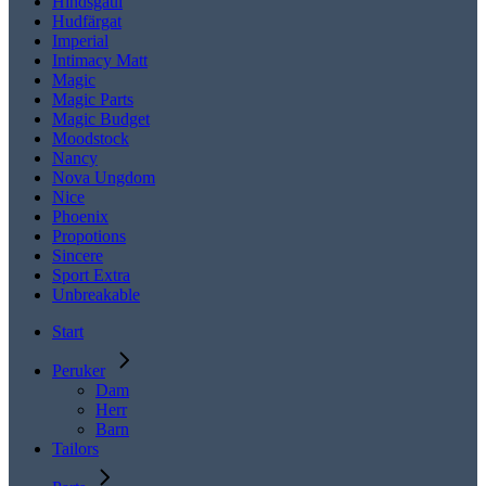
Hindsgaul
Hudfärgat
Imperial
Intimacy Matt
Magic
Magic Parts
Magic Budget
Moodstock
Nancy
Nova Ungdom
Nice
Phoenix
Propotions
Sincere
Sport Extra
Unbreakable
Start
Peruker
Dam
Herr
Barn
Tailors