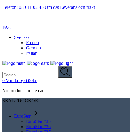
Telefon: 08-611 02 45
Om oss
Leverans och frakt
FAQ
Svenska
French
German
Italian
Search
for:
0
Varukorg
0.00
kr
No products in the cart.
SKYLTDOCKOR
EuroStar
EuroStar #35
EuroStar #36
EuroStar #37