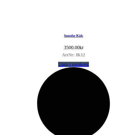
Impulse Kids
3500.00
kr
ArtNr: IK12
Lägg i varukorg