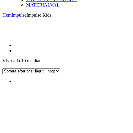
MATERIALVAL
Hem
Impulse
Impulse Kids
Sorterade
Visar alla 10 resultat
efter
pris:
lågt
till
högt