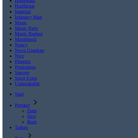
Hindsgaul
Hudfärgat
Imperial
Intimacy Matt
Magic
Magic Parts
Magic Budget
Moodstock
Nancy
Nova Ungdom
Nice
Phoenix
Propotions
Sincere
Sport Extra
Unbreakable
Start
Peruker
Dam
Herr
Barn
Tailors