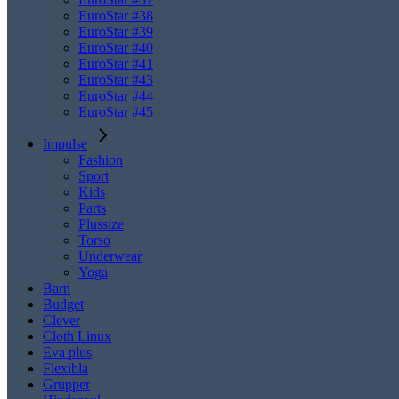
EuroStar #38
EuroStar #39
EuroStar #40
EuroStar #41
EuroStar #43
EuroStar #44
EuroStar #45
Impulse
Fashion
Sport
Kids
Parts
Plussize
Torso
Underwear
Yoga
Barn
Budget
Clever
Cloth Linux
Eva plus
Flexibla
Grupper