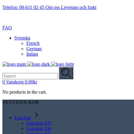
Telefon: 08-611 02 45
Om oss
Leverans och frakt
FAQ
Svenska
French
German
Italian
Search
for:
0
Varukorg
0.00
kr
No products in the cart.
SKYLTDOCKOR
EuroStar
EuroStar #35
EuroStar #36
EuroStar #37