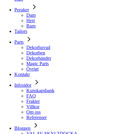
Peruker
Dam
Herr
Barn
Tailors
Parts
Dekorhuvud
Dekorben
Dekorhänder
Magic Parts
Övrigt
Kontakt
Infosidor
Kunskapsbank
FAQ
Frakter
Villkor
Om oss
Referenser
Bloggen
VAL AV SKYLTDOCKA