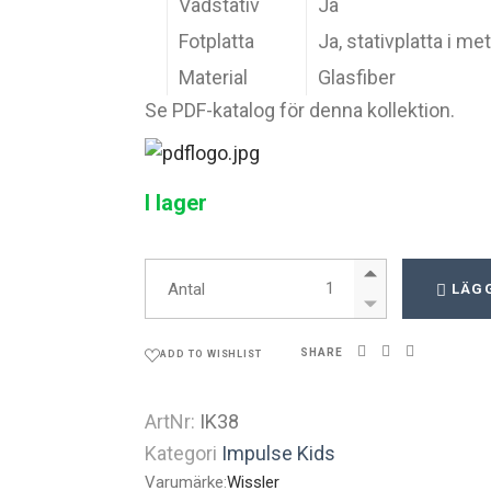
Vadstativ
Ja
Fotplatta
Ja, stativplatta i met
Material
Glasfiber
Se PDF-katalog för denna kollektion.
I lager
Impulse Kids quantity
Antal
LÄGG
SHARE
ADD TO WISHLIST
ArtNr:
IK38
Kategori
Impulse Kids
Varumärke:
Wissler