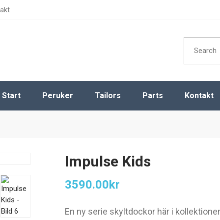
akt
Search
for:
Start
Peruker
Tailors
Parts
Kontakt
Dam
Dekorhuvud
Herr
Dekorben
Barn
Dekorhänder
Impulse Kids
Magic Parts
3590.00
kr
Övrigt
En ny serie skyltdockor här i kollektione