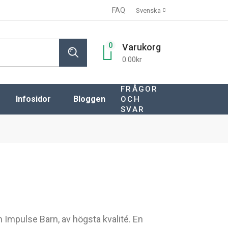
FAQ
Svenska
0
Varukorg
0.00
kr
FRÅGOR
Infosidor
Bloggen
OCH
SVAR
Kunskapsbank
VAL AV SKYLTDOCKA
FAQ
MATERIALVAL
Frakter
Villkor
Om oss
Referenser
n Impulse Barn, av högsta kvalité. En