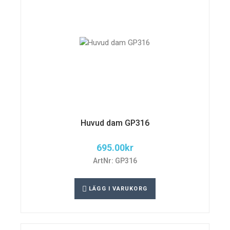
Huvud dam GP316
695.00
kr
ArtNr: GP316
LÄGG I VARUKORG