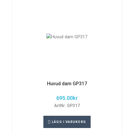
Huvud dam GP317
695.00
kr
ArtNr: GP317
LÄGG I VARUKORG