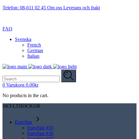
Telefon: 08-611 02 45
Om oss
Leverans och frakt
FAQ
Svenska
French
German
Italian
Search
for:
0
Varukorg
0.00
kr
No products in the cart.
SKYLTDOCKOR
EuroStar
EuroStar #35
EuroStar #36
EuroStar #37