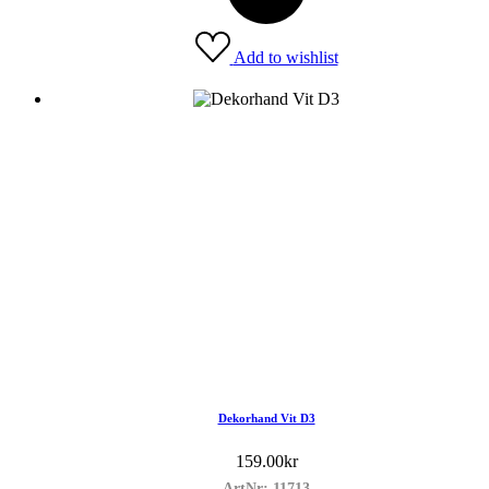
Add to wishlist
Dekorhand Vit D3
159.00
kr
ArtNr: 11713