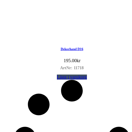
Dekorhand D16
195.00
kr
ArtNr: 11718
Lägg i varukorg