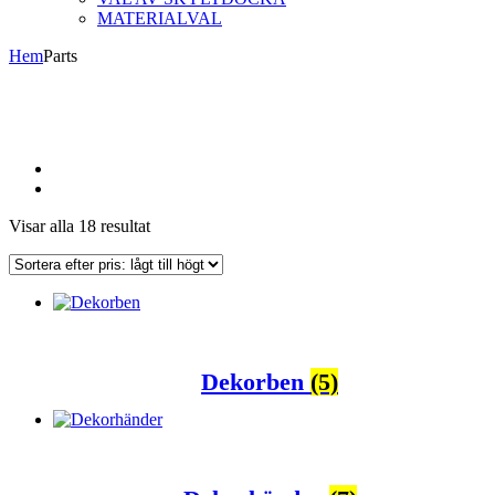
MATERIALVAL
Hem
Parts
Sorterade
Visar alla 18 resultat
efter
pris:
lågt
till
högt
Dekorben
(5)