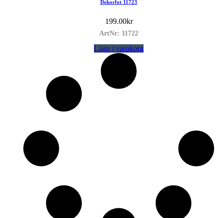
Dekorfot 11723
199.00
kr
ArtNr: 11722
Lägg i varukorg