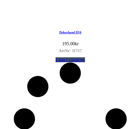
Dekorhand D16
195.00
kr
ArtNr: 11717
Lägg i varukorg