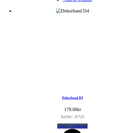
Dekorhand D4
179.00
kr
ArtNr: 11721
Lägg i varukorg