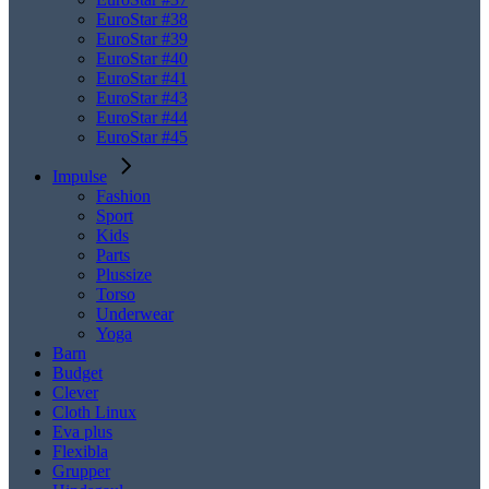
EuroStar #38
EuroStar #39
EuroStar #40
EuroStar #41
EuroStar #43
EuroStar #44
EuroStar #45
Impulse
Fashion
Sport
Kids
Parts
Plussize
Torso
Underwear
Yoga
Barn
Budget
Clever
Cloth Linux
Eva plus
Flexibla
Grupper