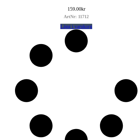
159.00
kr
ArtNr: 11712
Lägg i varukorg