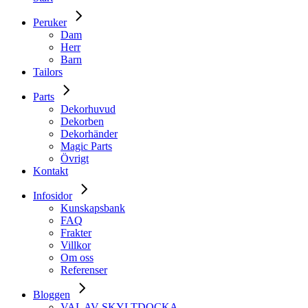
Peruker
Dam
Herr
Barn
Tailors
Parts
Dekorhuvud
Dekorben
Dekorhänder
Magic Parts
Övrigt
Kontakt
Infosidor
Kunskapsbank
FAQ
Frakter
Villkor
Om oss
Referenser
Bloggen
VAL AV SKYLTDOCKA