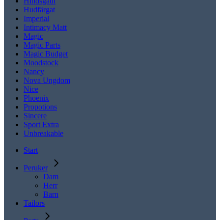
Hindsgaul
Hudfärgat
Imperial
Intimacy Matt
Magic
Magic Parts
Magic Budget
Moodstock
Nancy
Nova Ungdom
Nice
Phoenix
Propotions
Sincere
Sport Extra
Unbreakable
Start
Peruker
Dam
Herr
Barn
Tailors