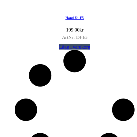
Hand E4-E5
199.00
kr
ArtNr: E4-E5
Lägg i varukorg