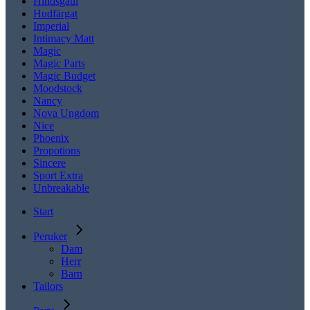
Hindsgaul
Hudfärgat
Imperial
Intimacy Matt
Magic
Magic Parts
Magic Budget
Moodstock
Nancy
Nova Ungdom
Nice
Phoenix
Propotions
Sincere
Sport Extra
Unbreakable
Start
Peruker
Dam
Herr
Barn
Tailors