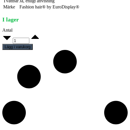
Tvättbar
Ja, enligt anvisning
Märke
Fashion hair® by EuroDisplay®
I lager
Antal
Peruk
Dam
quantity
Lägg i varukorg