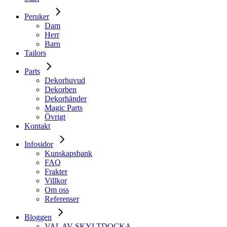
Peruker
Dam
Herr
Barn
Tailors
Parts
Dekorhuvud
Dekorben
Dekorhänder
Magic Parts
Övrigt
Kontakt
Infosidor
Kunskapsbank
FAQ
Frakter
Villkor
Om oss
Referenser
Bloggen
VAL AV SKYLTDOCKA