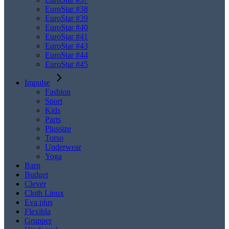
EuroStar #38
EuroStar #39
EuroStar #40
EuroStar #41
EuroStar #43
EuroStar #44
EuroStar #45
Impulse
Fashion
Sport
Kids
Parts
Plussize
Torso
Underwear
Yoga
Barn
Budget
Clever
Cloth Linux
Eva plus
Flexibla
Grupper