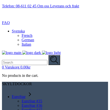
Telefon: 08-611 02 45
Om oss
Leverans och frakt
FAQ
Svenska
French
German
Italian
Search
for:
0
Varukorg
0.00
kr
No products in the cart.
SKYLTDOCKOR
EuroStar
EuroStar #35
EuroStar #36
EuroStar #37