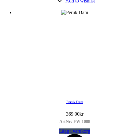
Add to wishlist
Peruk Dam
369.00
kr
ArtNr: FW-1088
Lägg i varukorg