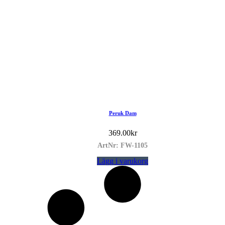
Peruk Dam
369.00
kr
ArtNr: FW-1105
Lägg i varukorg