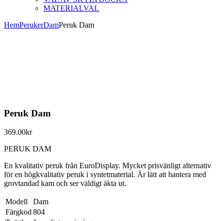
MATERIALVAL
Hem
Peruker
Dam
Peruk Dam
Peruk Dam
369.00
kr
PERUK DAM
En kvalitativ peruk från EuroDisplay. Mycket prisvänligt alternativ
för en högkvalitativ peruk i syntetmaterial. Är lätt att hantera med
grovtandad kam och ser väldigt äkta ut.
Modell
Dam
Färgkod
804