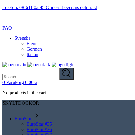
Telefon: 08-611 02 45
Om oss
Leverans och frakt
FAQ
Svenska
French
German
Italian
Search
for:
0
Varukorg
0.00
kr
No products in the cart.
SKYLTDOCKOR
EuroStar
EuroStar #35
EuroStar #36
EuroStar #37