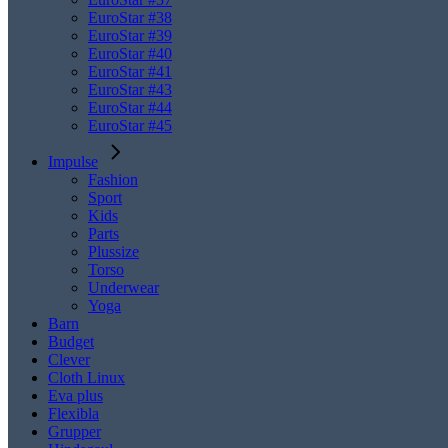
EuroStar #38
EuroStar #39
EuroStar #40
EuroStar #41
EuroStar #43
EuroStar #44
EuroStar #45
Impulse
Fashion
Sport
Kids
Parts
Plussize
Torso
Underwear
Yoga
Barn
Budget
Clever
Cloth Linux
Eva plus
Flexibla
Grupper