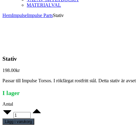
MATERIALVAL
Hem
Impulse
Impulse Parts
Stativ
Stativ
198.00
kr
Passar till Impulse Torsos. I rökfärgat rostfritt stål. Detta stativ är avse
I lager
Antal
Stativ
quantity
Lägg i varukorg