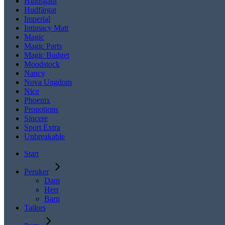
Hindsgaul
Hudfärgat
Imperial
Intimacy Matt
Magic
Magic Parts
Magic Budget
Moodstock
Nancy
Nova Ungdom
Nice
Phoenix
Propotions
Sincere
Sport Extra
Unbreakable
Start
Peruker
Dam
Herr
Barn
Tailors