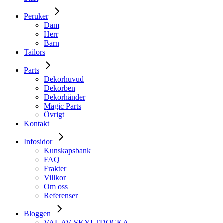
Peruker
Dam
Herr
Barn
Tailors
Parts
Dekorhuvud
Dekorben
Dekorhänder
Magic Parts
Övrigt
Kontakt
Infosidor
Kunskapsbank
FAQ
Frakter
Villkor
Om oss
Referenser
Bloggen
VAL AV SKYLTDOCKA