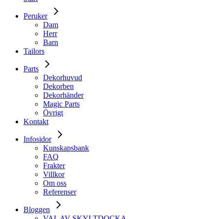
Peruker
Dam
Herr
Barn
Tailors
Parts
Dekorhuvud
Dekorben
Dekorhänder
Magic Parts
Övrigt
Kontakt
Infosidor
Kunskapsbank
FAQ
Frakter
Villkor
Om oss
Referenser
Bloggen
VAL AV SKYLTDOCKA