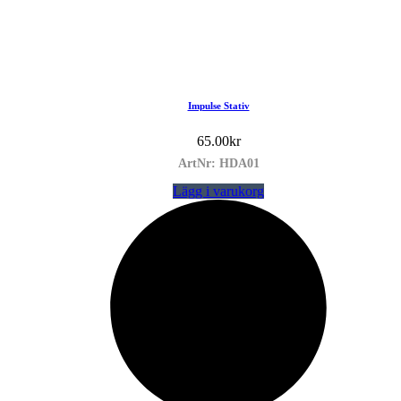
Impulse Stativ
65.00
kr
ArtNr: HDA01
Lägg i varukorg