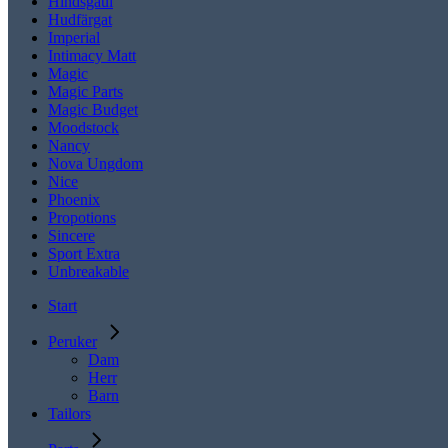
Hindsgaul
Hudfärgat
Imperial
Intimacy Matt
Magic
Magic Parts
Magic Budget
Moodstock
Nancy
Nova Ungdom
Nice
Phoenix
Propotions
Sincere
Sport Extra
Unbreakable
Start
Peruker
Dam
Herr
Barn
Tailors