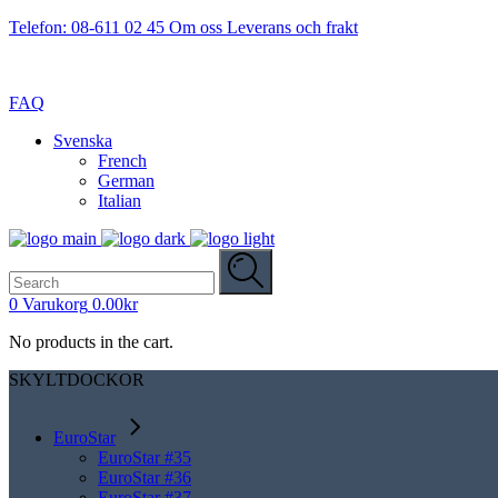
Telefon: 08-611 02 45
Om oss
Leverans och frakt
FAQ
Svenska
French
German
Italian
Search
for:
0
Varukorg
0.00
kr
No products in the cart.
SKYLTDOCKOR
EuroStar
EuroStar #35
EuroStar #36
EuroStar #37