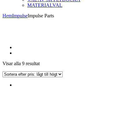
MATERIALVAL
Hem
Impulse
Impulse Parts
Sorterade
Visar alla 9 resultat
efter
pris:
lågt
till
högt