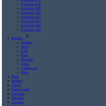
EuroStar #38
EuroStar #39
EuroStar #40
EuroStar #41
EuroStar #43
EuroStar #44
EuroStar #45
Impulse
Fashion
Sport
Kids
Parts
Plussize
Torso
Underwear
Yoga
Barn
Budget
Clever
Cloth Linux
Eva plus
Flexibla
Grupper