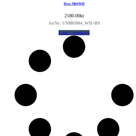
Herr M04WH
2180.00
kr
ArtNr: UNBRM04_WH+BN
Lägg i varukorg