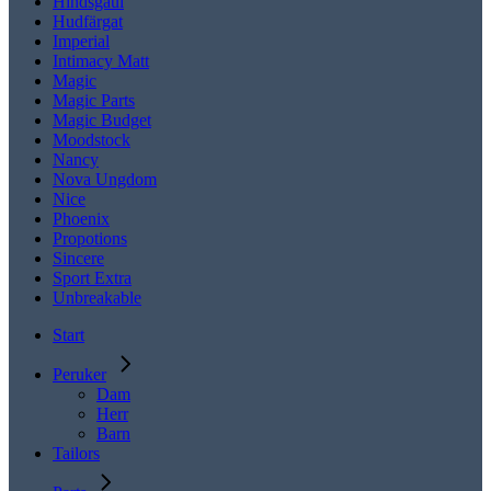
Hindsgaul
Hudfärgat
Imperial
Intimacy Matt
Magic
Magic Parts
Magic Budget
Moodstock
Nancy
Nova Ungdom
Nice
Phoenix
Propotions
Sincere
Sport Extra
Unbreakable
Start
Peruker
Dam
Herr
Barn
Tailors