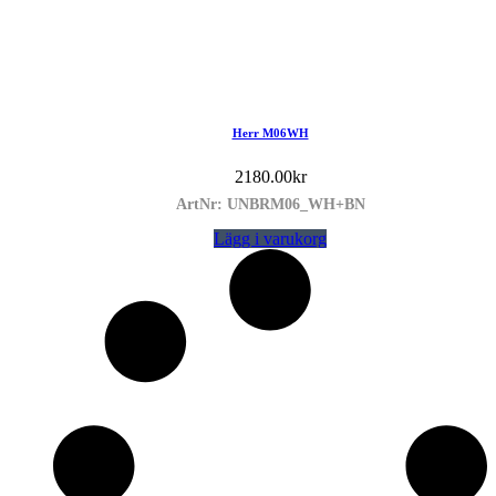
Herr M06WH
2180.00
kr
ArtNr: UNBRM06_WH+BN
Lägg i varukorg