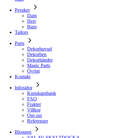
Peruker
Dam
Herr
Barn
Tailors
Parts
Dekorhuvud
Dekorben
Dekorhänder
Magic Parts
Övrigt
Kontakt
Infosidor
Kunskapsbank
FAQ
Frakter
Villkor
Om oss
Referenser
Bloggen
VAL AV SKYLTDOCKA