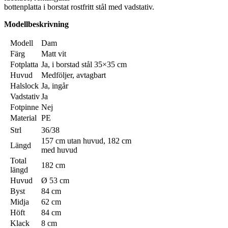
bottenplatta i borstat rostfritt stål med vadstativ.
Modellbeskrivning
Modell
Dam
Färg
Matt vit
Fotplatta
Ja, i borstad stål 35×35 cm
Huvud
Medföljer, avtagbart
Halslock
Ja, ingår
Vadstativ
Ja
Fotpinne
Nej
Material
PE
Strl
36/38
157 cm utan huvud, 182 cm
Längd
med huvud
Total
182 cm
längd
Huvud
Ø 53 cm
Byst
84 cm
Midja
62 cm
Höft
84 cm
Klack
8 cm