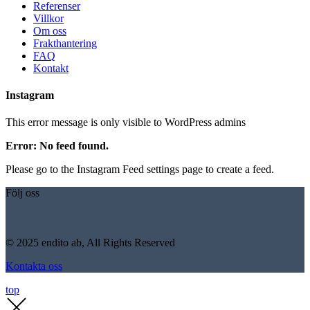
Referenser
Villkor
Om oss
Frakthantering
FAQ
Kontakt
Instagram
This error message is only visible to WordPress admins
Error: No feed found.
Please go to the Instagram Feed settings page to create a feed.
Följ oss
© 2025 endito ab, All Rights Reserved
Kontakta oss
top