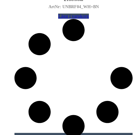
ArtNr: UNBRF04_WH+BN
Lägg i varukorg