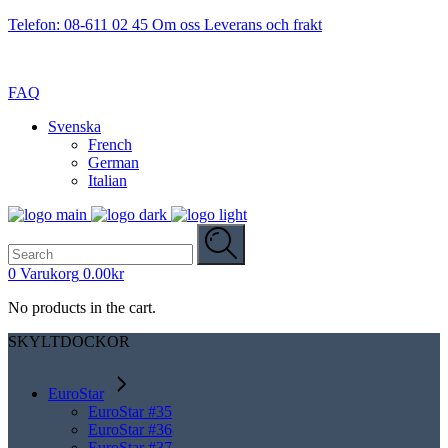
Telefon: 08-611 02 45
Om oss
Leverans och frakt
FAQ
Svenska
French
German
Italian
Search
for:
0
Varukorg
0.00
kr
No products in the cart.
SKYLTDOCKOR
EuroStar
EuroStar #35
EuroStar #36
EuroStar #37