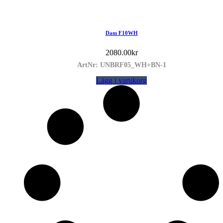
Dam F10WH
2080.00
kr
ArtNr: UNBRF05_WH+BN-1
Lägg i varukorg