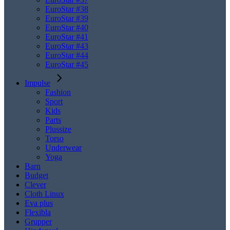
EuroStar #38
EuroStar #39
EuroStar #40
EuroStar #41
EuroStar #43
EuroStar #44
EuroStar #45
Impulse
Fashion
Sport
Kids
Parts
Plussize
Torso
Underwear
Yoga
Barn
Budget
Clever
Cloth Linux
Eva plus
Flexibla
Grupper