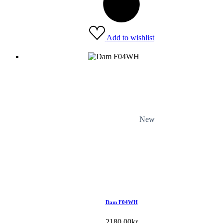
Add to wishlist
New
Dam F04WH
2180.00
kr