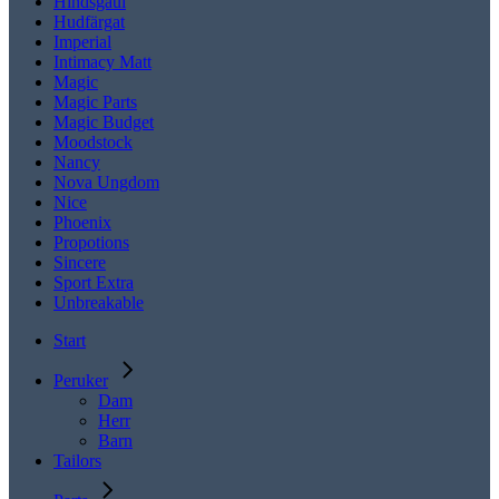
Hindsgaul
Hudfärgat
Imperial
Intimacy Matt
Magic
Magic Parts
Magic Budget
Moodstock
Nancy
Nova Ungdom
Nice
Phoenix
Propotions
Sincere
Sport Extra
Unbreakable
Start
Peruker
Dam
Herr
Barn
Tailors