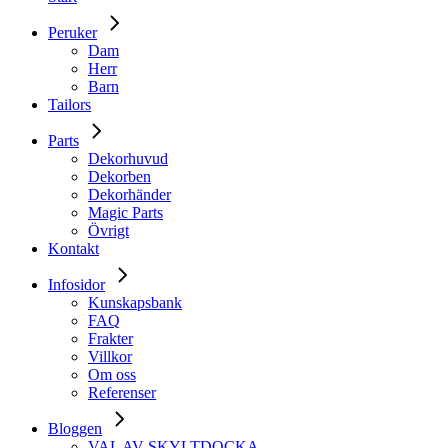
Peruker
Dam
Herr
Barn
Tailors
Parts
Dekorhuvud
Dekorben
Dekorhänder
Magic Parts
Övrigt
Kontakt
Infosidor
Kunskapsbank
FAQ
Frakter
Villkor
Om oss
Referenser
Bloggen
VAL AV SKYLTDOCKA