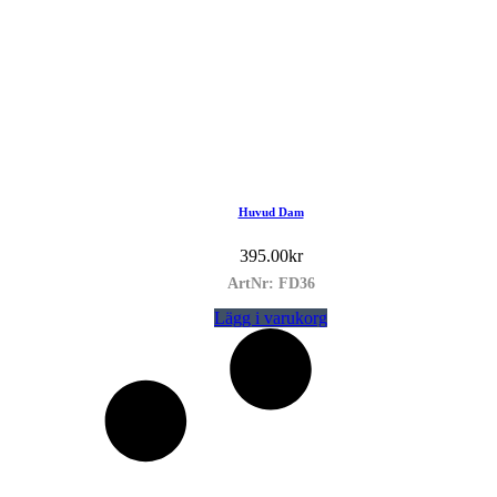
Huvud Dam
395.00
kr
ArtNr: FD36
Lägg i varukorg