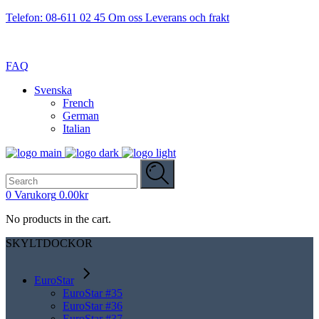
Telefon: 08-611 02 45
Om oss
Leverans och frakt
FAQ
Svenska
French
German
Italian
Search
for:
0
Varukorg
0.00
kr
No products in the cart.
SKYLTDOCKOR
EuroStar
EuroStar #35
EuroStar #36
EuroStar #37