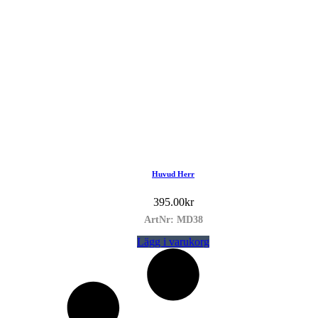
Huvud Herr
395.00
kr
ArtNr: MD38
Lägg i varukorg