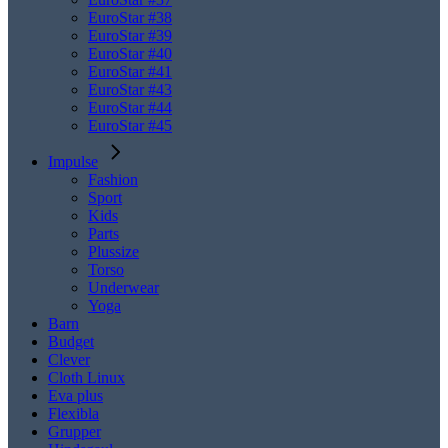
EuroStar #38
EuroStar #39
EuroStar #40
EuroStar #41
EuroStar #43
EuroStar #44
EuroStar #45
Impulse
Fashion
Sport
Kids
Parts
Plussize
Torso
Underwear
Yoga
Barn
Budget
Clever
Cloth Linux
Eva plus
Flexibla
Grupper