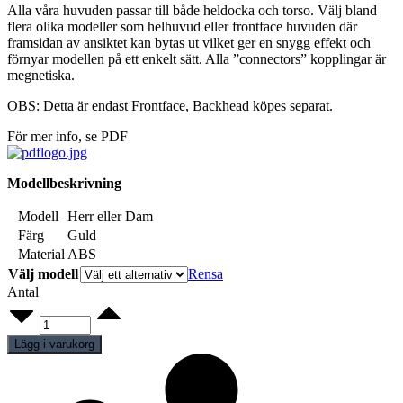
Alla våra huvuden passar till både heldocka och torso. Välj bland
flera olika modeller som helhuvud eller frontface huvuden där
framsidan av ansiktet kan bytas ut vilket ger en snygg effekt och
förnyar modellen på ett enkelt sätt. Alla ”connectors” kopplingar är
megnetiska.
OBS: Detta är endast Frontface, Backhead köpes separat.
För mer info, se PDF
Modellbeskrivning
Modell
Herr eller Dam
Färg
Guld
Material
ABS
Välj modell
Rensa
Antal
Frontface
Guld
quantity
Lägg i varukorg