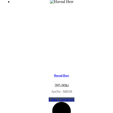
Huvud Herr
395.00
kr
ArtNr: MD39
Lägg i varukorg