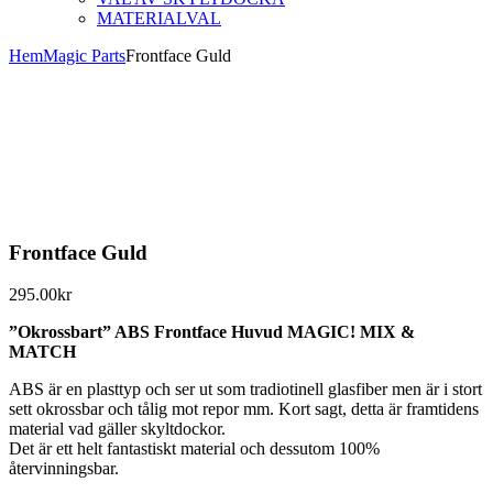
MATERIALVAL
Hem
Magic Parts
Frontface Guld
Frontface Guld
295.00
kr
”Okrossbart” ABS Frontface Huvud MAGIC! MIX &
MATCH
ABS är en plasttyp och ser ut som tradiotinell glasfiber men är i stort
sett okrossbar och tålig mot repor mm. Kort sagt, detta är framtidens
material vad gäller skyltdockor.
Det är ett helt fantastiskt material och dessutom 100%
återvinningsbar.