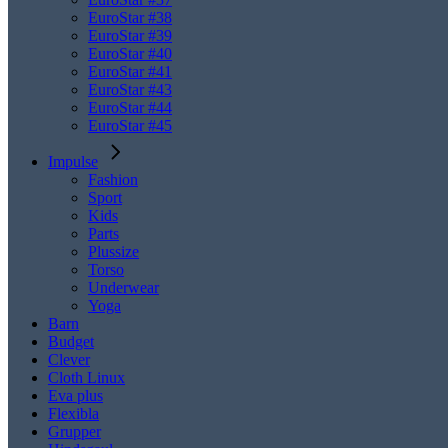
EuroStar #38
EuroStar #39
EuroStar #40
EuroStar #41
EuroStar #43
EuroStar #44
EuroStar #45
Impulse
Fashion
Sport
Kids
Parts
Plussize
Torso
Underwear
Yoga
Barn
Budget
Clever
Cloth Linux
Eva plus
Flexibla
Grupper