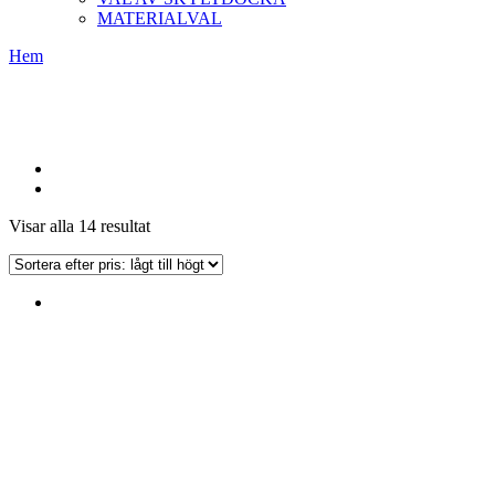
MATERIALVAL
Hem
Sorterade
Visar alla 14 resultat
efter
pris:
lågt
till
högt