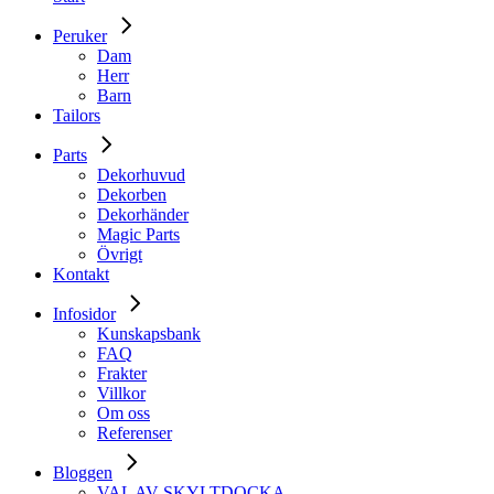
Peruker
Dam
Herr
Barn
Tailors
Parts
Dekorhuvud
Dekorben
Dekorhänder
Magic Parts
Övrigt
Kontakt
Infosidor
Kunskapsbank
FAQ
Frakter
Villkor
Om oss
Referenser
Bloggen
VAL AV SKYLTDOCKA