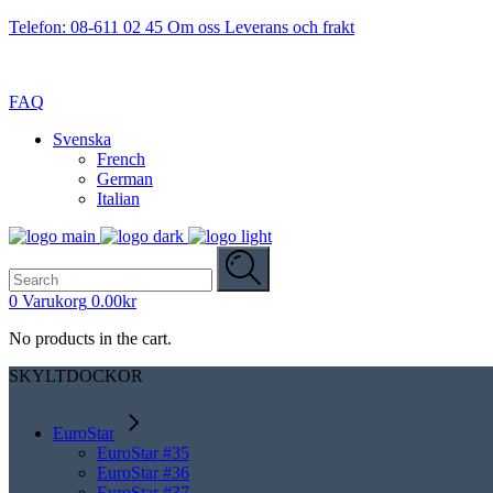
Telefon: 08-611 02 45
Om oss
Leverans och frakt
FAQ
Svenska
French
German
Italian
Search
for:
0
Varukorg
0.00
kr
No products in the cart.
SKYLTDOCKOR
EuroStar
EuroStar #35
EuroStar #36
EuroStar #37