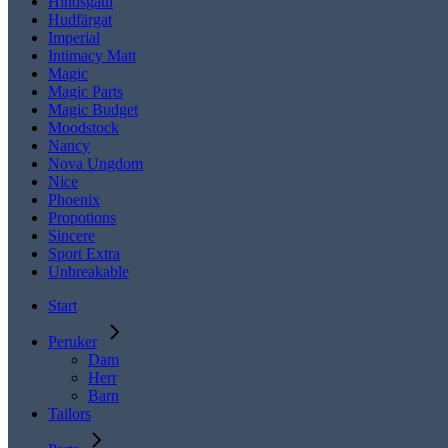
Hindsgaul
Hudfärgat
Imperial
Intimacy Matt
Magic
Magic Parts
Magic Budget
Moodstock
Nancy
Nova Ungdom
Nice
Phoenix
Propotions
Sincere
Sport Extra
Unbreakable
Start
Peruker
Dam
Herr
Barn
Tailors