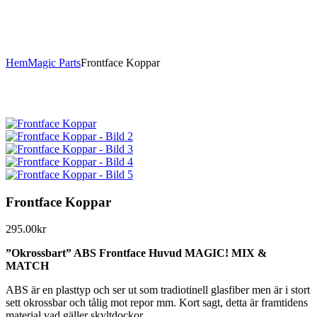
Hem
Magic Parts
Frontface Koppar
Frontface Koppar
295.00
kr
”Okrossbart” ABS Frontface Huvud MAGIC! MIX &
MATCH
ABS är en plasttyp och ser ut som tradiotinell glasfiber men är i stort
sett okrossbar och tålig mot repor mm. Kort sagt, detta är framtidens
material vad gäller skyltdockor.