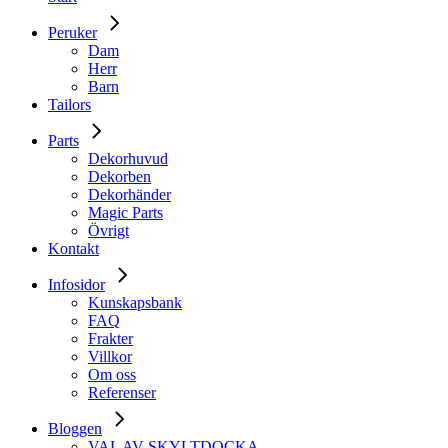
Peruker
Dam
Herr
Barn
Tailors
Parts
Dekorhuvud
Dekorben
Dekorhänder
Magic Parts
Övrigt
Kontakt
Infosidor
Kunskapsbank
FAQ
Frakter
Villkor
Om oss
Referenser
Bloggen
VAL AV SKYLTDOCKA