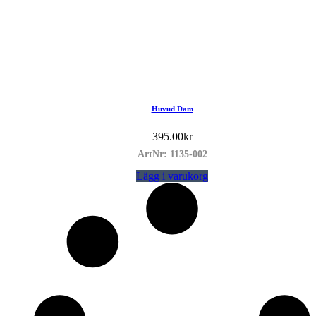
Huvud Dam
395.00
kr
ArtNr: 1135-002
Lägg i varukorg