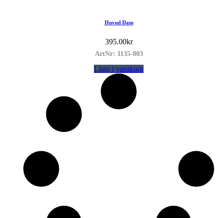
Huvud Dam
395.00
kr
ArtNr: 1135-003
Lägg i varukorg