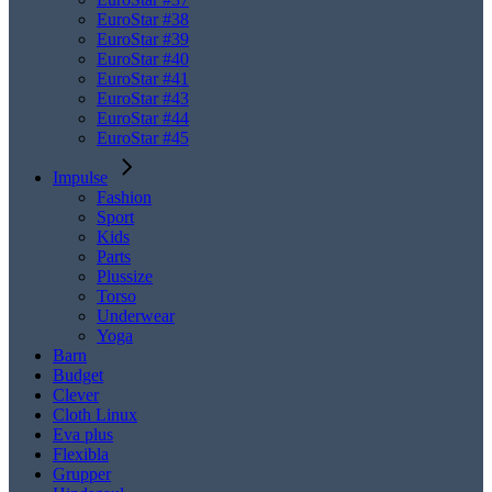
EuroStar #38
EuroStar #39
EuroStar #40
EuroStar #41
EuroStar #43
EuroStar #44
EuroStar #45
Impulse
Fashion
Sport
Kids
Parts
Plussize
Torso
Underwear
Yoga
Barn
Budget
Clever
Cloth Linux
Eva plus
Flexibla
Grupper