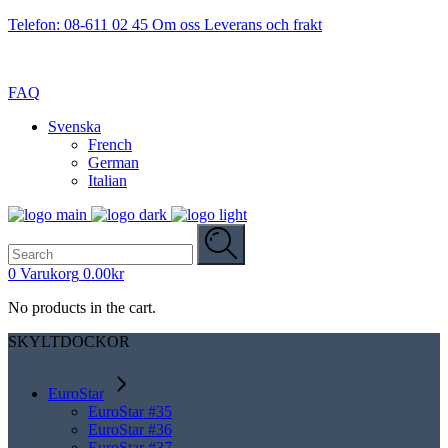
Telefon: 08-611 02 45
Om oss
Leverans och frakt
FAQ
Svenska
French
German
Italian
Search
for:
0
Varukorg
0.00
kr
No products in the cart.
SKYLTDOCKOR
EuroStar
EuroStar #35
EuroStar #36
EuroStar #37