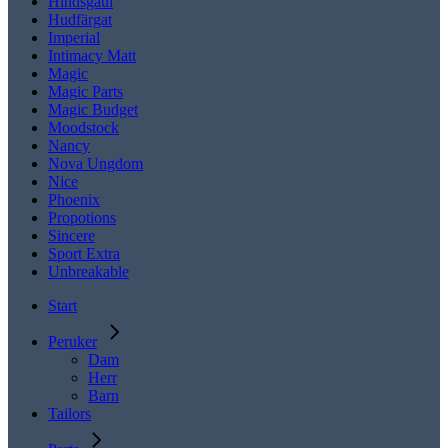
Hindsgaul
Hudfärgat
Imperial
Intimacy Matt
Magic
Magic Parts
Magic Budget
Moodstock
Nancy
Nova Ungdom
Nice
Phoenix
Propotions
Sincere
Sport Extra
Unbreakable
Start
Peruker
Dam
Herr
Barn
Tailors