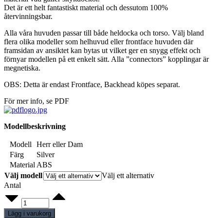
Det är ett helt fantastiskt material och dessutom 100%
återvinningsbar.
Alla våra huvuden passar till både heldocka och torso. Välj bland
flera olika modeller som helhuvud eller frontface huvuden där
framsidan av ansiktet kan bytas ut vilket ger en snygg effekt och
förnyar modellen på ett enkelt sätt. Alla ”connectors” kopplingar är
megnetiska.
OBS: Detta är endast Frontface, Backhead köpes separat.
För mer info, se PDF
Modellbeskrivning
Modell
Herr eller Dam
Färg
Silver
Material
ABS
Välj modell
Välj ett alternativ
Antal
Frontface
Koppar
quantity
Lägg i varukorg