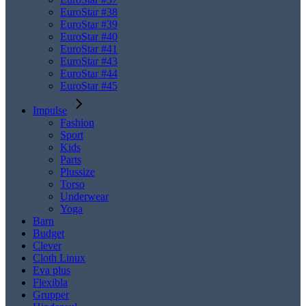
EuroStar #38
EuroStar #39
EuroStar #40
EuroStar #41
EuroStar #43
EuroStar #44
EuroStar #45
Impulse
Fashion
Sport
Kids
Parts
Plussize
Torso
Underwear
Yoga
Barn
Budget
Clever
Cloth Linux
Eva plus
Flexibla
Grupper