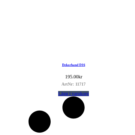
Dekorhand D16
195.00
kr
ArtNr: 11717
Lägg i varukorg