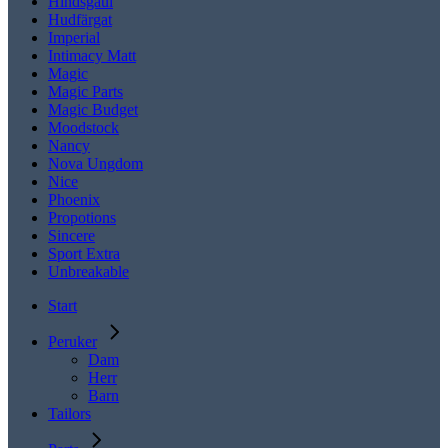
Hindsgaul
Hudfärgat
Imperial
Intimacy Matt
Magic
Magic Parts
Magic Budget
Moodstock
Nancy
Nova Ungdom
Nice
Phoenix
Propotions
Sincere
Sport Extra
Unbreakable
Start
Peruker
Dam
Herr
Barn
Tailors