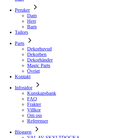
Peruker
Dam
Herr
Barn
Tailors
Parts
Dekorhuvud
Dekorben
Dekorhänder
Magic Parts
Övrigt
Kontakt
Infosidor
Kunskapsbank
FAQ
Frakter
Villkor
Om oss
Referenser
Bloggen
VAL AV SKYLTDOCKA