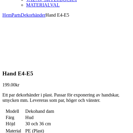
MATERIALVAL
Hem
Parts
Dekorhänder
Hand E4-E5
Hand E4-E5
199.00
kr
Ett par dekorhänder i plast. Passar för exponering av handskar,
smycken mm. Levereras som par, höger och vänster.
Modell
Dekohand dam
Färg
Hud
Höjd
30 och 36 cm
Material
PE (Plast)