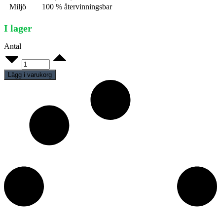
Miljö
100 % återvinningsbar
I lager
Antal
Hand
E4-
E5
Lägg i varukorg
quantity