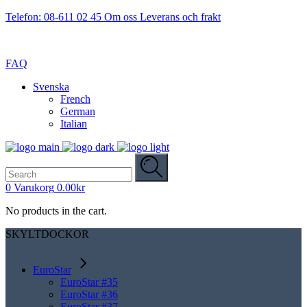
Telefon: 08-611 02 45
Om oss
Leverans och frakt
FAQ
Svenska
French
German
Italian
Search
for:
0
Varukorg
0.00
kr
No products in the cart.
SKYLTDOCKOR
EuroStar
EuroStar #35
EuroStar #36
EuroStar #37