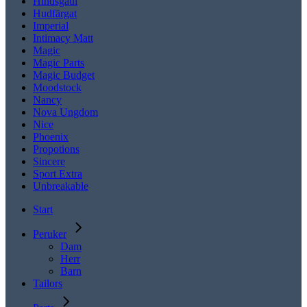
Hindsgaul
Hudfärgat
Imperial
Intimacy Matt
Magic
Magic Parts
Magic Budget
Moodstock
Nancy
Nova Ungdom
Nice
Phoenix
Propotions
Sincere
Sport Extra
Unbreakable
Start
Peruker
Dam
Herr
Barn
Tailors