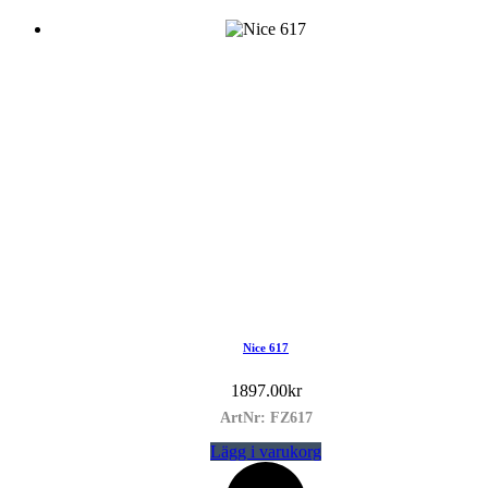
Nice 617
1897.00
kr
ArtNr: FZ617
Lägg i varukorg