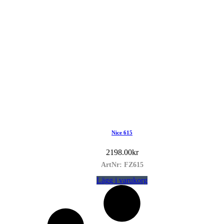
Nice 615
2198.00
kr
ArtNr: FZ615
Lägg i varukorg