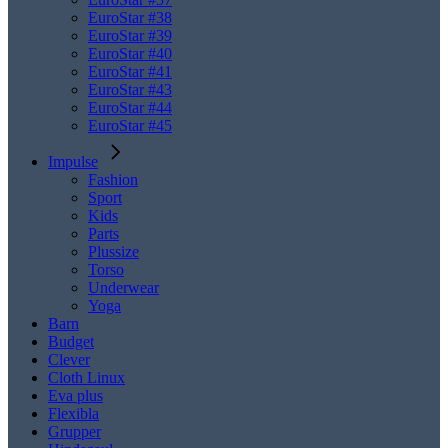
EuroStar #38
EuroStar #39
EuroStar #40
EuroStar #41
EuroStar #43
EuroStar #44
EuroStar #45
Impulse
Fashion
Sport
Kids
Parts
Plussize
Torso
Underwear
Yoga
Barn
Budget
Clever
Cloth Linux
Eva plus
Flexibla
Grupper