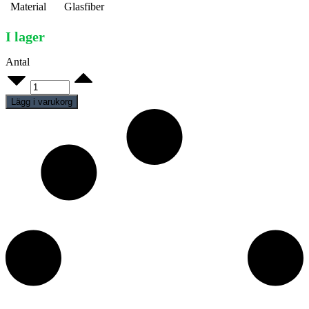
Material
Glasfiber
I lager
Antal
Nice
614
quantity
Lägg i varukorg