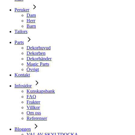
Peruker
Dam
Herr
Barn
Tailors
Parts
Dekorhuvud
Dekorben
Dekorhänder
Magic Parts
Övrigt
Kontakt
Infosidor
Kunskapsbank
FAQ
Frakter
Villkor
Om oss
Referenser
Bloggen
VAL AV SKYLTDOCKA