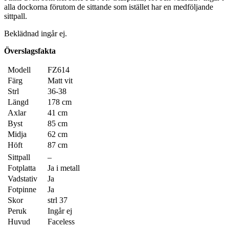
alla dockorna förutom de sittande som istället har en medföljande
sittpall.
Beklädnad ingår ej.
Överslagsfakta
Modell
FZ614
Färg
Matt vit
Strl
36-38
Längd
178 cm
Axlar
41 cm
Byst
85 cm
Midja
62 cm
Höft
87 cm
Sittpall
–
Fotplatta
Ja i metall
Vadstativ
Ja
Fotpinne
Ja
Skor
strl 37
Peruk
Ingår ej
Huvud
Faceless