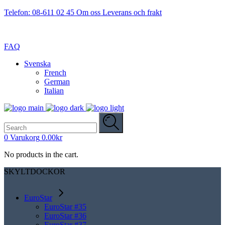
Telefon: 08-611 02 45
Om oss
Leverans och frakt
FAQ
Svenska
French
German
Italian
Search
for:
0
Varukorg
0.00
kr
No products in the cart.
SKYLTDOCKOR
EuroStar
EuroStar #35
EuroStar #36
EuroStar #37