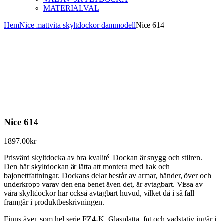
MATERIALVAL
Hem
Nice mattvita skyltdockor dammodell
Nice 614
Nice 614
1897.00
kr
Prisvärd skyltdocka av bra kvalité. Dockan är snygg och stilren.
Den här skyltdockan är lätta att montera med hak och
bajonettfattningar. Dockans delar består av armar, händer, över och
underkropp varav den ena benet även det, är avtagbart. Vissa av
våra skyltdockor har också avtagbart huvud, vilket då i så fall
framgår i produktbeskrivningen.
Finns även som hel serie FZ4-K. Glasplatta, fot och vadstativ ingår i