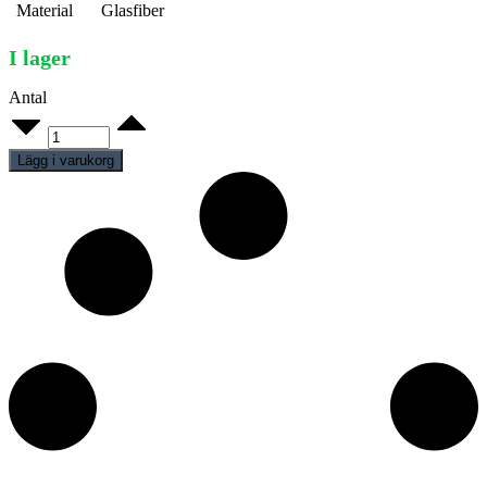
Material
Glasfiber
I lager
Antal
Nice
617
quantity
Lägg i varukorg