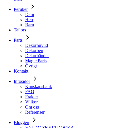
Peruker
Dam
Herr
Barn
Tailors
Parts
Dekorhuvud
Dekorben
Dekorhänder
Magic Parts
Övrigt
Kontakt
Infosidor
Kunskapsbank
FAQ
Frakter
Villkor
Om oss
Referenser
Bloggen
VAL AV SKYLTDOCKA