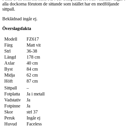
alla dockorna förutom de sittande som istället har en medföljande
sittpall.
Beklädnad ingår ej.
Överslagsfakta
Modell
FZ617
Färg
Matt vit
Strl
36-38
Längd
178 cm
Axlar
40 cm
Byst
84 cm
Midja
62 cm
Höft
87 cm
Sittpall
–
Fotplatta
Ja i metall
Vadstativ
Ja
Fotpinne
Ja
Skor
strl 37
Peruk
Ingår ej
Huvud
Faceless