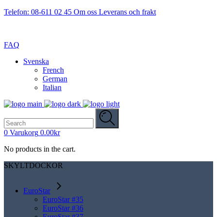
Telefon: 08-611 02 45
Om oss
Leverans och frakt
FAQ
Svenska
French
German
Italian
Search
for:
0
Varukorg
0.00
kr
No products in the cart.
SKYLTDOCKOR
EuroStar
EuroStar #35
EuroStar #36
EuroStar #37