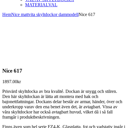
MATERIALVAL
Hem
Nice mattvita skyltdockor dammodell
Nice 617
Nice 617
1897.00
kr
Prisvärd skyltdocka av bra kvalité. Dockan är snygg och stilren.
Den här skyltdockan är lätta att montera med hak och
bajonettfattningar. Dockans delar består av armar, händer, över och
underkropp varav den ena benet även det, är avtagbart. Vissa av
våra skyltdockor har också avtagbart huvud, vilket då i så fall
framgår i produktbeskrivningen.
Finns även som hel serie FZ4-K. Glasplatta, fot och vadstativ ingår i