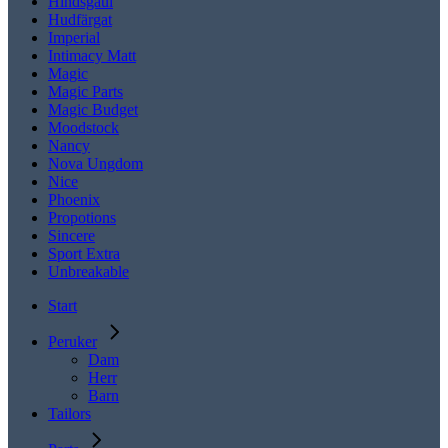
Hindsgaul
Hudfärgat
Imperial
Intimacy Matt
Magic
Magic Parts
Magic Budget
Moodstock
Nancy
Nova Ungdom
Nice
Phoenix
Propotions
Sincere
Sport Extra
Unbreakable
Start
Peruker
Dam
Herr
Barn
Tailors