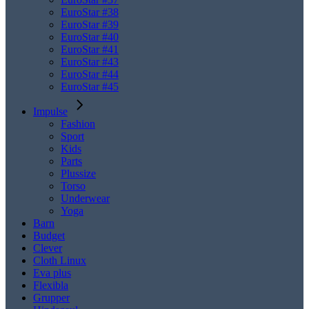
EuroStar #38
EuroStar #39
EuroStar #40
EuroStar #41
EuroStar #43
EuroStar #44
EuroStar #45
Impulse
Fashion
Sport
Kids
Parts
Plussize
Torso
Underwear
Yoga
Barn
Budget
Clever
Cloth Linux
Eva plus
Flexibla
Grupper