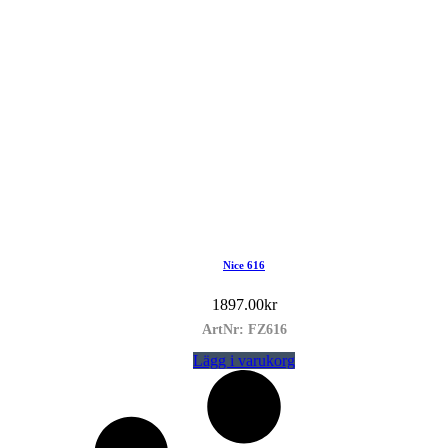
Nice 616
1897.00
kr
ArtNr: FZ616
Lägg i varukorg