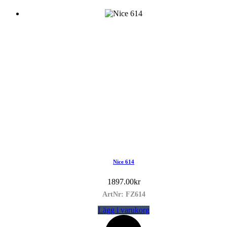
Nice 614
1897.00
kr
ArtNr: FZ614
Lägg i varukorg