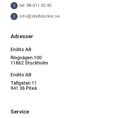
tel: 08-611 02 45
info@skyltdockor.se
Adresser
Endito AB
Ringvägen 100
11862 Stockholm
Endito AB
Tallgatan 11
941 36 Piteå
Service