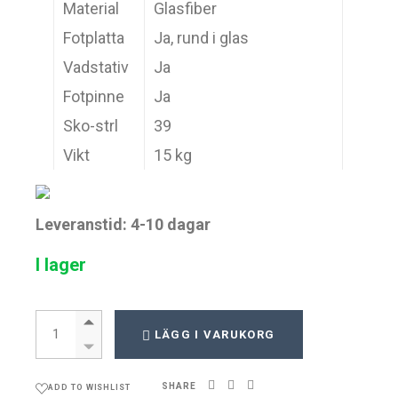
Material
Glasfiber
Fotplatta
Ja, rund i glas
Vadstativ
Ja
Fotpinne
Ja
Sko-strl
39
Vikt
15 kg
Leveranstid: 4-10 dagar
I lager
Phoenix 12 quantity
LÄGG I VARUKORG
SHARE
ADD TO WISHLIST