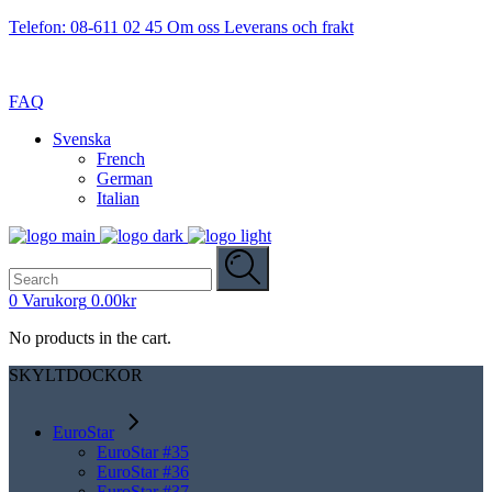
Telefon: 08-611 02 45
Om oss
Leverans och frakt
FAQ
Svenska
French
German
Italian
Search
for:
0
Varukorg
0.00
kr
No products in the cart.
SKYLTDOCKOR
EuroStar
EuroStar #35
EuroStar #36
EuroStar #37