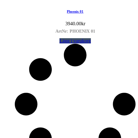
Phoenix 01
3940.00
kr
ArtNr: PHOENIX 01
Lägg i varukorg