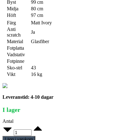
Byst
99 cm
Midja
80 cm
Höft
97 cm
Färg
Matt Ivory
Anti
Ja
scratch
Material
Glasfiber
Fotplatta
Vadstativ
Fotpinne
Sko-strl
43
Vikt
16 kg
Leveranstid: 4-10 dagar
I lager
Antal
Dax
04
quantity
Lägg i varukorg