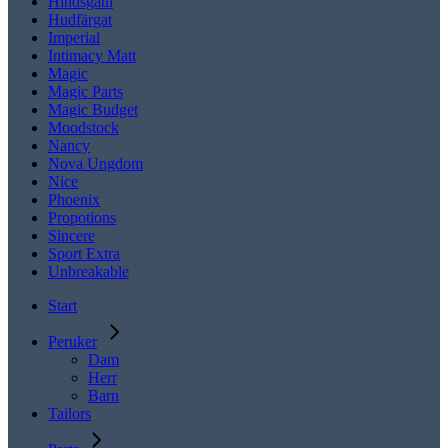
Hindsgaul
Hudfärgat
Imperial
Intimacy Matt
Magic
Magic Parts
Magic Budget
Moodstock
Nancy
Nova Ungdom
Nice
Phoenix
Propotions
Sincere
Sport Extra
Unbreakable
Start
Peruker
Dam
Herr
Barn
Tailors