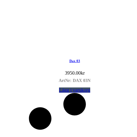
Dax 03
3950.00
kr
ArtNr: DAX 03N
Lägg i varukorg