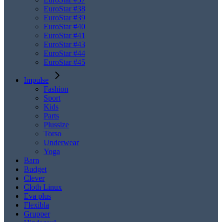
EuroStar #38
EuroStar #39
EuroStar #40
EuroStar #41
EuroStar #43
EuroStar #44
EuroStar #45
Impulse
Fashion
Sport
Kids
Parts
Plussize
Torso
Underwear
Yoga
Barn
Budget
Clever
Cloth Linux
Eva plus
Flexibla
Grupper