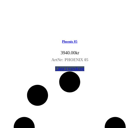
Phoenix 05
3940.00
kr
ArtNr: PHOENIX 05
Lägg i varukorg