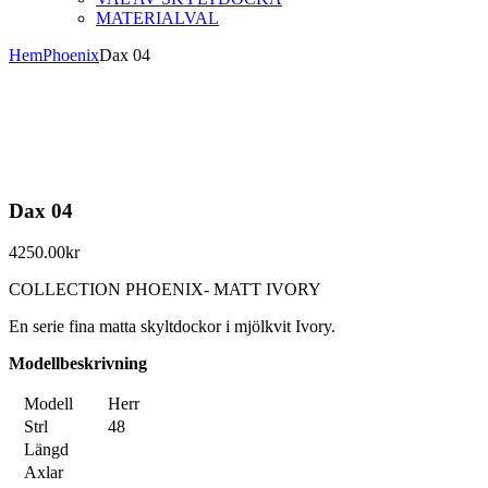
MATERIALVAL
Hem
Phoenix
Dax 04
Dax 04
4250.00
kr
COLLECTION PHOENIX- MATT IVORY
En serie fina matta skyltdockor i mjölkvit Ivory.
Modellbeskrivning
Modell
Herr
Strl
48
Längd
Axlar