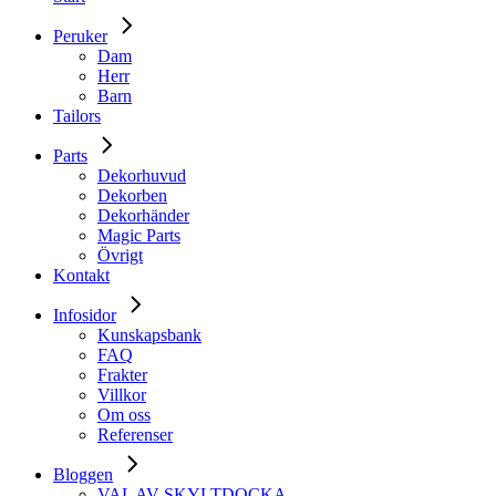
Peruker
Dam
Herr
Barn
Tailors
Parts
Dekorhuvud
Dekorben
Dekorhänder
Magic Parts
Övrigt
Kontakt
Infosidor
Kunskapsbank
FAQ
Frakter
Villkor
Om oss
Referenser
Bloggen
VAL AV SKYLTDOCKA