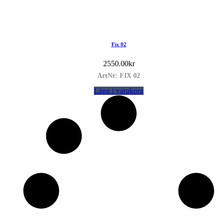
Fix 02
2550.00
kr
ArtNr: FIX 02
Lägg i varukorg