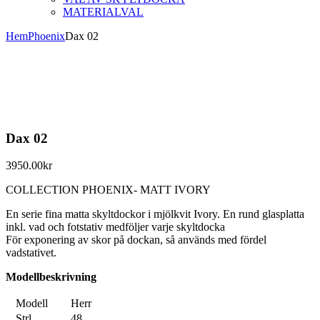
MATERIALVAL
Hem
Phoenix
Dax 02
Dax 02
3950.00
kr
COLLECTION PHOENIX- MATT IVORY
En serie fina matta skyltdockor i mjölkvit Ivory. En rund glasplatta
inkl. vad och fotstativ medföljer varje skyltdocka
För exponering av skor på dockan, så används med fördel
vadstativet.
Modellbeskrivning
Modell
Herr
Strl
48