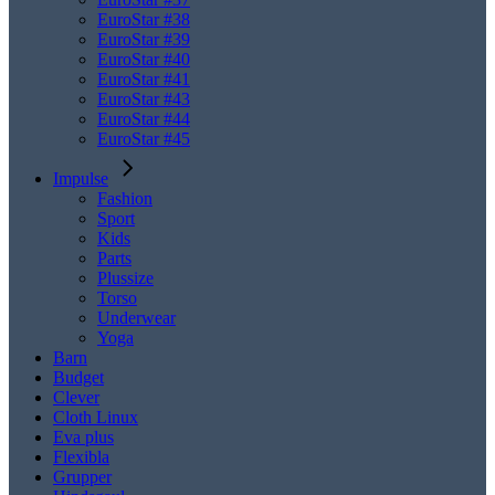
EuroStar #38
EuroStar #39
EuroStar #40
EuroStar #41
EuroStar #43
EuroStar #44
EuroStar #45
Impulse
Fashion
Sport
Kids
Parts
Plussize
Torso
Underwear
Yoga
Barn
Budget
Clever
Cloth Linux
Eva plus
Flexibla
Grupper