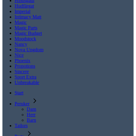
Hindsgaul
Hudfärgat
Imperial
Intimacy Matt
Magic
Magic Parts
Magic Budget
Moodstock
Nancy
Nova Ungdom
Nice
Phoenix
Propotions
Sincere
Sport Extra
Unbreakable
Start
Peruker
Dam
Herr
Barn
Tailors