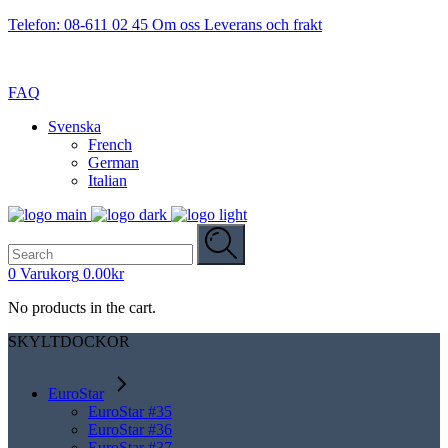
Telefon: 08-611 02 45
Om oss
Leverans och frakt
FAQ
Svenska
French
German
Italian
Search
for:
0
Varukorg
0.00
kr
No products in the cart.
SKYLTDOCKOR
EuroStar
EuroStar #35
EuroStar #36
EuroStar #37