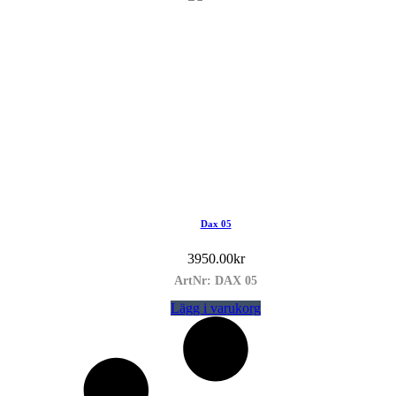
Dax 05
3950.00
kr
ArtNr: DAX 05
Lägg i varukorg