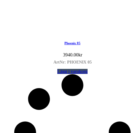
Phoenix 05
3940.00
kr
ArtNr: PHOENIX 05
Lägg i varukorg