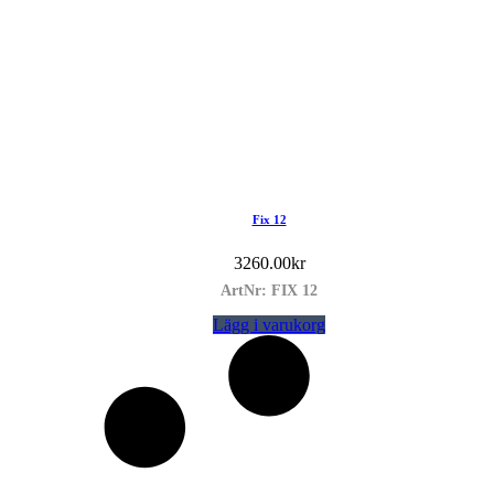
Fix 12
3260.00
kr
ArtNr: FIX 12
Lägg i varukorg