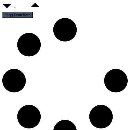
Dax
02
quantity
Lägg i varukorg