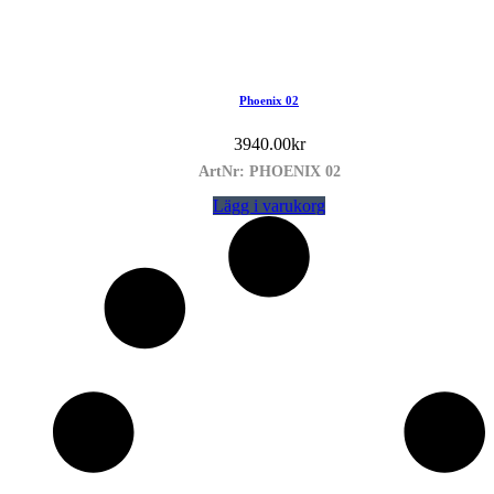
Phoenix 02
3940.00
kr
ArtNr: PHOENIX 02
Lägg i varukorg