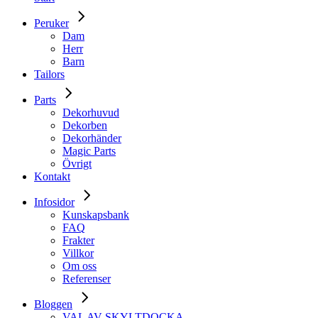
Peruker
Dam
Herr
Barn
Tailors
Parts
Dekorhuvud
Dekorben
Dekorhänder
Magic Parts
Övrigt
Kontakt
Infosidor
Kunskapsbank
FAQ
Frakter
Villkor
Om oss
Referenser
Bloggen
VAL AV SKYLTDOCKA