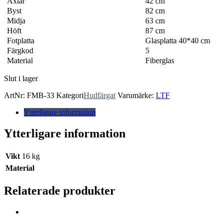
Axlar
42 cm
Byst
82 cm
Midja
63 cm
Höft
87 cm
Fotplatta
Glasplatta 40*40 cm
Färgkod
5
Material
Fiberglas
Slut i lager
ArtNr:
FMB-33
Kategori
Hudfärgat
Varumärke:
LTF
Ytterligare information
Ytterligare information
Vikt
16 kg
Material
Relaterade produkter