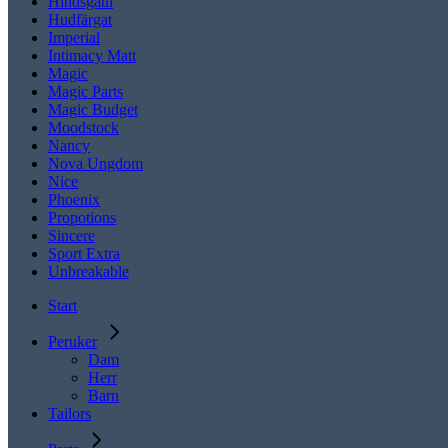
Hindsgaul
Hudfärgat
Imperial
Intimacy Matt
Magic
Magic Parts
Magic Budget
Moodstock
Nancy
Nova Ungdom
Nice
Phoenix
Propotions
Sincere
Sport Extra
Unbreakable
Start
Peruker
Dam
Herr
Barn
Tailors