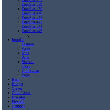
EuroStar #38
EuroStar #39
EuroStar #40
EuroStar #41
EuroStar #43
EuroStar #44
EuroStar #45
Impulse
Fashion
Sport
Kids
Parts
Plussize
Torso
Underwear
Yoga
Barn
Budget
Clever
Cloth Linux
Eva plus
Flexibla
Grupper