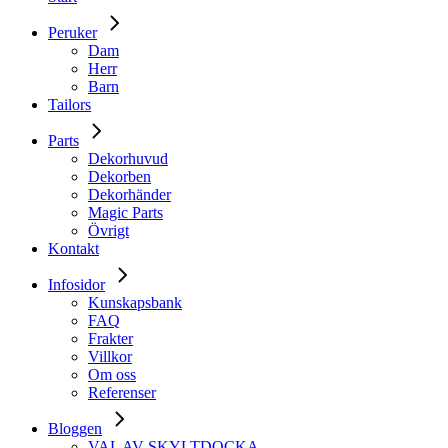
Peruker
Dam
Herr
Barn
Tailors
Parts
Dekorhuvud
Dekorben
Dekorhänder
Magic Parts
Övrigt
Kontakt
Infosidor
Kunskapsbank
FAQ
Frakter
Villkor
Om oss
Referenser
Bloggen
VAL AV SKYLTDOCKA