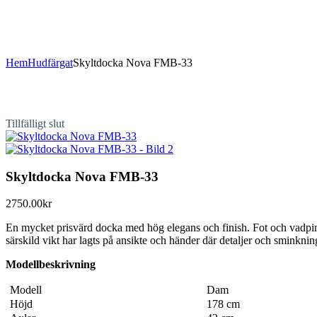
Hem
Hudfärgat
Skyltdocka Nova FMB-33
Tillfälligt slut
Skyltdocka Nova FMB-33
2750.00
kr
En mycket prisvärd docka med hög elegans och finish. Fot och vadpinn
särskild vikt har lagts på ansikte och händer där detaljer och sminkning
Modellbeskrivning
Modell
Dam
Höjd
178 cm