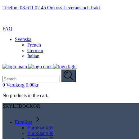
Telefon: 08-611 02 45
Om oss
Leverans och frakt
FAQ
Svenska
French
German
Italian
Search
for:
0
Varukorg
0.00
kr
No products in the cart.
SKYLTDOCKOR
EuroStar
EuroStar #35
EuroStar #36
EuroStar #37