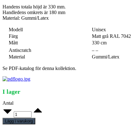
Handens totala höjd är 330 mm.
Handledens omkrets är 180 mm
Material: Gummi/Latex
Modell
Unisex
Färg
Matt grå RAL 7042
Mått
330 cm
Antiscratch
– –
Material
Gummi/Latex
Se PDF-katalog för denna kollektion.
I lager
Antal
Impulse
Hand
höger
Lägg i varukorg
quantity