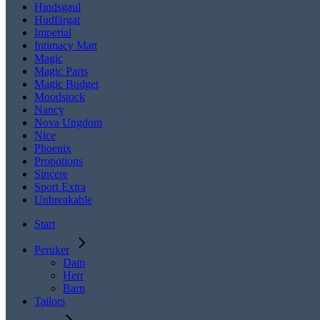
Hindsgaul
Hudfärgat
Imperial
Intimacy Matt
Magic
Magic Parts
Magic Budget
Moodstock
Nancy
Nova Ungdom
Nice
Phoenix
Propotions
Sincere
Sport Extra
Unbreakable
Start
Peruker
Dam
Herr
Barn
Tailors