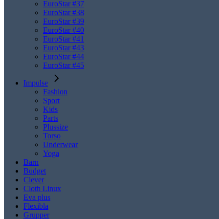
EuroStar #37
EuroStar #38
EuroStar #39
EuroStar #40
EuroStar #41
EuroStar #43
EuroStar #44
EuroStar #45
Impulse
Fashion
Sport
Kids
Parts
Plussize
Torso
Underwear
Yoga
Barn
Budget
Clever
Cloth Linux
Eva plus
Flexibla
Grupper