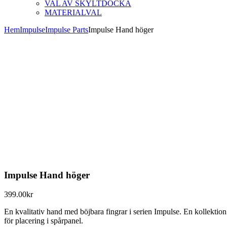
VAL AV SKYLTDOCKA
MATERIALVAL
Hem
Impulse
Impulse Parts
Impulse Hand höger
Impulse Hand höger
399.00
kr
En kvalitativ hand med böjbara fingrar i serien Impulse. En kollektio
för placering i spårpanel.