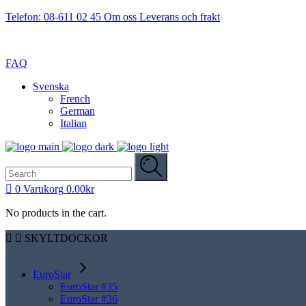
Telefon: 08-611 02 45
Om oss
Leverans och frakt
FAQ
Svenska
French
German
Italian
Search
for:
0
Varukorg
0.00
kr
No products in the cart.
SKYLTDOCKOR
EuroStar
EuroStar #35
EuroStar #36