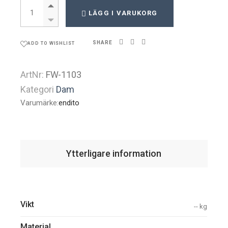
Peruk Dam quantity
LÄGG I VARUKORG
SHARE
ADD TO WISHLIST
ArtNr:
FW-1103
Kategori
Dam
Varumärke:
endito
Ytterligare information
Vikt
-- kg
Material