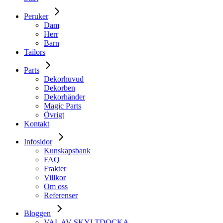
Peruker
Dam
Herr
Barn
Tailors
Parts
Dekorhuvud
Dekorben
Dekorhänder
Magic Parts
Övrigt
Kontakt
Infosidor
Kunskapsbank
FAQ
Frakter
Villkor
Om oss
Referenser
Bloggen
VAL AV SKYLTDOCKA