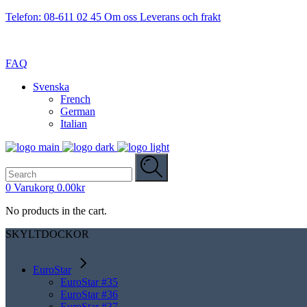
Telefon: 08-611 02 45
Om oss
Leverans och frakt
FAQ
Svenska
French
German
Italian
Search
for:
0
Varukorg
0.00
kr
No products in the cart.
SKYLTDOCKOR
EuroStar
EuroStar #35
EuroStar #36
EuroStar #37