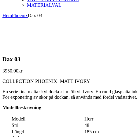
MATERIALVAL
Hem
Phoenix
Dax 03
Dax 03
3950.00
kr
COLLECTION PHOENIX- MATT IVORY
En serie fina matta skyltdockor i mjölkvit Ivory. En rund glasplatta in
För exponering av skor på dockan, så används med fördel vadstativet.
Modellbeskrivning
Modell
Herr
Strl
48
Längd
185 cm