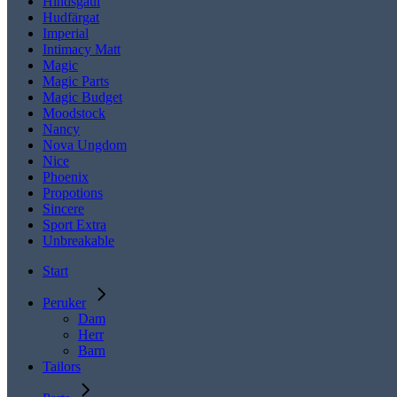
Hindsgaul
Hudfärgat
Imperial
Intimacy Matt
Magic
Magic Parts
Magic Budget
Moodstock
Nancy
Nova Ungdom
Nice
Phoenix
Propotions
Sincere
Sport Extra
Unbreakable
Start
Peruker
Dam
Herr
Barn
Tailors