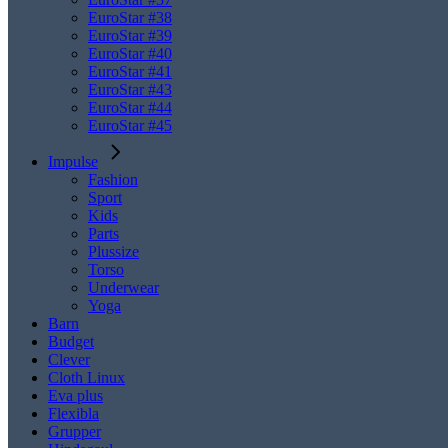
EuroStar #38
EuroStar #39
EuroStar #40
EuroStar #41
EuroStar #43
EuroStar #44
EuroStar #45
Impulse
Fashion
Sport
Kids
Parts
Plussize
Torso
Underwear
Yoga
Barn
Budget
Clever
Cloth Linux
Eva plus
Flexibla
Grupper