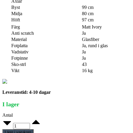
Axlar
Byst
99 cm
Midja
80 cm
Höft
97 cm
Färg
Matt Ivory
Anti scratch
Ja
Material
Glasfiber
Fotplatta
Ja, rund i glas
Vadstativ
Ja
Fotpinne
Ja
Sko-strl
43
Vikt
16 kg
Leveranstid: 4-10 dagar
I lager
Antal
Dax
03
quantity
Lägg i varukorg